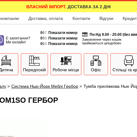
ВЛАСНИЙ ІМПОРТ.
ДОСТАВКА ЗА 2 ДНІ
 компанію
Доставка, оплата
Контакти
Відгуки
Кредит
0
6
7
Показати номер
Пн-Нд 9.00 - 20.00 (без ви
Є запитання?
0
5
0
Показати номер
Замовлення через кошик
Ми онлайн!
приймаються цілодобово
0
6
3
Показати номер
Дитяча
Передпокій
Робоче місце
Офіс
Стільці та к
залу
>
Система Нью-Йорк Меблі Гербор
>
Тумба приліжкова Нью Й
KOM1SO ГЕРБОР