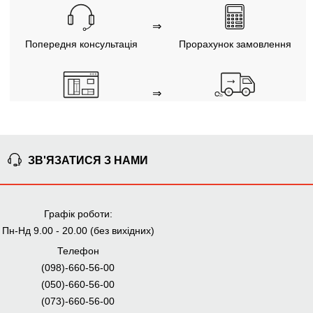
⇒
Попередня консультація
Прорахунок замовлення
⇒
Узгодження замовлення
Доставка додому
Ми уважно стежимо за виконанням замовлення на всіх
етапах від попереднього розрахунку до отримання
меблів.
ЗВ'ЯЗАТИСЯ З НАМИ
ЧОМУ КУПУЮТЬ НА
Графік роботи:
BRWMANIA.COM.UA
Пн-Нд 9.00 - 20.00 (без вихідних)
МЕБЛІ НА БУДЬ ЯКИЙ
ДОСТАВКА ЗА 2 ДНІ
Телефон
СМАК
(098)-660-56-00
СПЛАЧУЙ АВАНС, А
ПЛАТИ ЧАСТИНАМИ
(050)-660-56-00
РЕШТУ ПРИ
БЕЗ КОМІСІЙ
ОТРИМАННІ
(073)-660-56-00