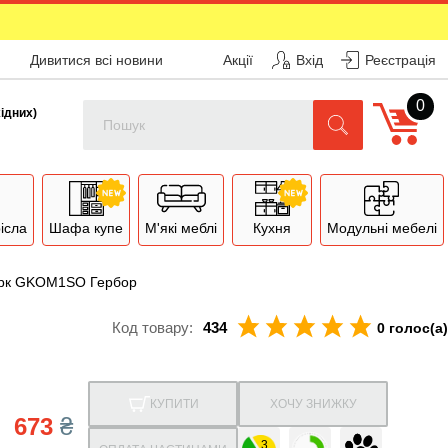
Дивитися всі новини
Акції
Вхід
Реєстрація
0
Поиск
хідних)
рісла
Шафа купе
М'які меблі
Кухня
Модульні мебелі
орк GKOM1SO Гербор
Код товару:
434
0 голос(а)
КУПИТИ
ХОЧУ ЗНИЖКУ
673
₴