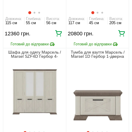
Довжина:
Глибина:
Висота:
Довжина:
Глибина:
Висота:
115 см
55 см
56 см
117 см
45 см
205 см
12360 грн.
20800 грн.
Шафа для одягу Марсель /
Тумба для взуття Марсель /
Marsel SZF4D Гербор 4-
Marsel 1D Гербор 1-дверна
дверна з дзеркалом