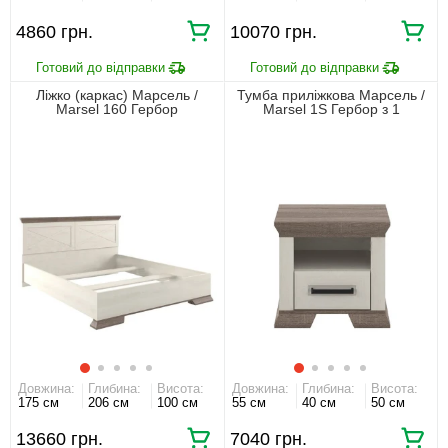
4860 грн.
10070 грн.
Ліжко (каркас) Марсель /
Тумба приліжкова Марсель /
Marsel 160 Гербор
Marsel 1S Гербор з 1
двоспальне
шухлядою Ясен сніжний/дуб
сонома трюфель
Довжина:
Глибина:
Висота:
Довжина:
Глибина:
Висота:
175 см
206 см
100 см
55 см
40 см
50 см
13660 грн.
7040 грн.