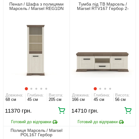
Пенал / Шафа з полицями
Тумба під ТВ Марсель /
Марсель / Marsel REG1DN
Marsel RTV167 Гербор 2-
Гербор 1-дверний
дверна з 1 шухлядою
Довжина:
Глибина:
Висота:
Довжина:
Глибина:
Висота:
68 см
45 см
205 см
166 см
45 см
56 см
11370 грн.
14710 грн.
Полиця Марсель / Marsel
POL167 Гербор