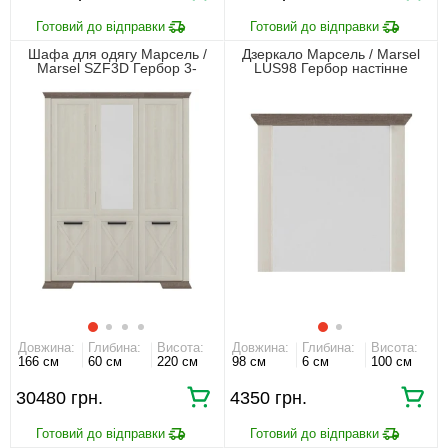
Шафа для одягу Марсель /
Дзеркало Марсель / Marsel
Marsel SZF3D Гербор 3-
LUS98 Гербор настінне
дверна з дзеркалом Ясен
сніжний/дуб сонома трюфель
Довжина:
Глибина:
Висота:
Довжина:
Глибина:
Висота:
166 см
60 см
220 см
98 см
6 см
100 см
30480 грн.
4350 грн.