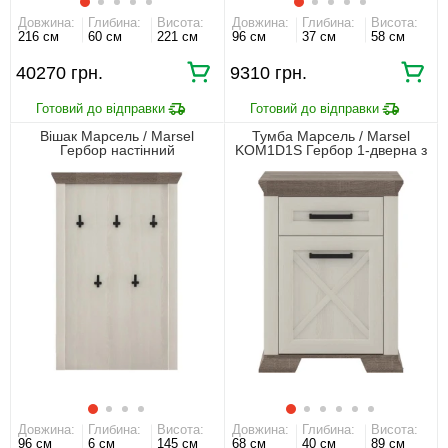
Довжина:
Глибина:
Висота:
Довжина:
Глибина:
Висота:
216 см
60 см
221 см
96 см
37 см
58 см
40270 грн.
9310 грн.
Вішак Марсель / Marsel
Тумба Марсель / Marsel
Гербор настінний
KOM1D1S Гербор 1-дверна з
1 шухлядою
Довжина:
Глибина:
Висота:
Довжина:
Глибина:
Висота:
96 см
6 см
145 см
68 см
40 см
89 см