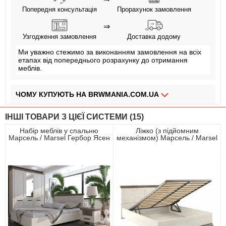
Попередня консультація
Прорахунок замовлення
⇒
Узгодження замовлення
Доставка додому
Ми уважно стежимо за виконанням замовлення на всіх
етапах від попереднього розрахунку до отримання
меблів.
ЧОМУ КУПУЮТЬ НА BRWMANIA.COM.UA
МЕБЛІ НА БУДЬ ЯКИЙ СМАК
ІНШІ ТОВАРИ З ЦІЄЇ СИСТЕМИ (15)
ДОСТАВКА ЗА 2 ДНІ
Набір меблів у спальню
Ліжко (з підйомним
Марсель / Marsel Гербор Ясен
механізмом) Марсель / Marsel
СПЛАЧУЙ АВАНС, А РЕШТУ ПРИ ОТРИМАННІ
сніжний/дуб сонома трюфель
160 Гербор двоспальне
ПЛАТИ ЧАСТИНАМИ БЕЗ КОМІСІЙ
ЗБІРКА МЕБЛІВ
99,9% ЗАДОВОЛЕНИХ КЛІЄНТІВ