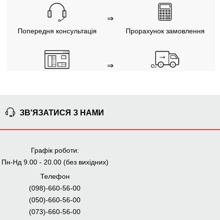
⇒
Попередня консультація
Прорахунок замовлення
⇒
Узгодження замовлення
Доставка додому
Ми уважно стежимо за виконанням замовлення на всіх
етапах від попереднього розрахунку до отримання
меблів.
ЗВ'ЯЗАТИСЯ З НАМИ
ЧОМУ КУПУЮТЬ НА
Графік роботи:
BRWMANIA.COM.UA
Пн-Нд 9.00 - 20.00 (без вихідних)
МЕБЛІ НА БУДЬ ЯКИЙ
ДОСТАВКА ЗА 2 ДНІ
Телефон
СМАК
(098)-660-56-00
СПЛАЧУЙ АВАНС, А
ПЛАТИ ЧАСТИНАМИ
(050)-660-56-00
РЕШТУ ПРИ
БЕЗ КОМІСІЙ
ОТРИМАННІ
(073)-660-56-00