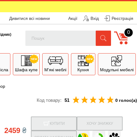
Дивитися всі новини
Акції
Вхід
Реєстрація
0
Поиск
хідних)
рісла
Шафа купе
М'які меблі
Кухня
Модульні мебелі
бор
Код товару:
51
0 голос(а)
КУПИТИ
ХОЧУ ЗНИЖКУ
2459
₴