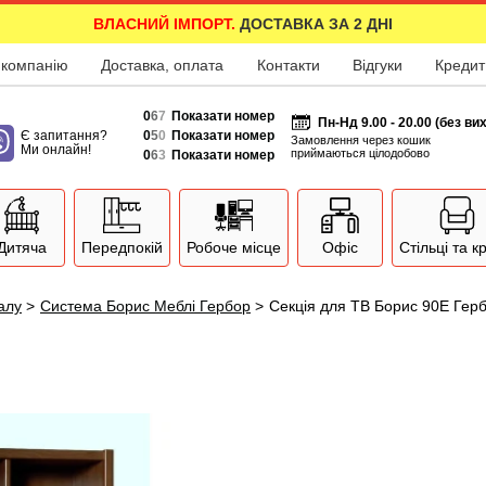
ВЛАСНИЙ ІМПОРТ.
ДОСТАВКА ЗА 2 ДНІ
 компанію
Доставка, оплата
Контакти
Відгуки
Кредит
0
6
7
Показати номер
Пн-Нд 9.00 - 20.00 (без ви
Є запитання?
0
5
0
Показати номер
Замовлення через кошик
Ми онлайн!
приймаються цілодобово
0
6
3
Показати номер
Дитяча
Передпокій
Робоче місце
Офіс
Стільці та к
залу
>
Система Борис Меблі Гербор
>
Секція для ТВ Борис 90E Гер