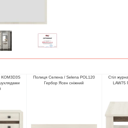
na KOM3D3S
Полиця Селена / Selena POL120
Стіл журн
 шухлядами
Гербор Ясен сніжний
LAW75 Г
й