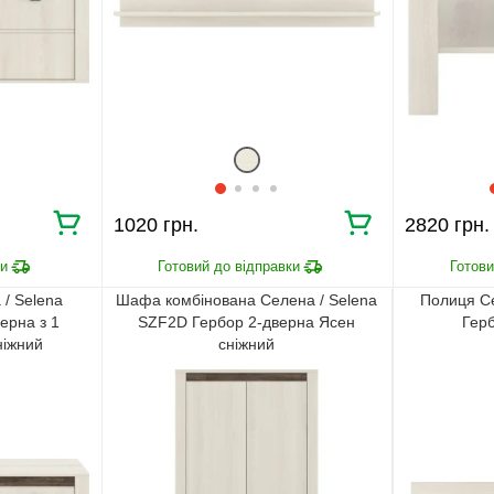
1020 грн.
2820 грн.
 / Selena
Шафа комбінована Селена / Selena
Полиця Се
ерна з 1
SZF2D Гербор 2-дверна Ясен
Гер
ніжний
сніжний