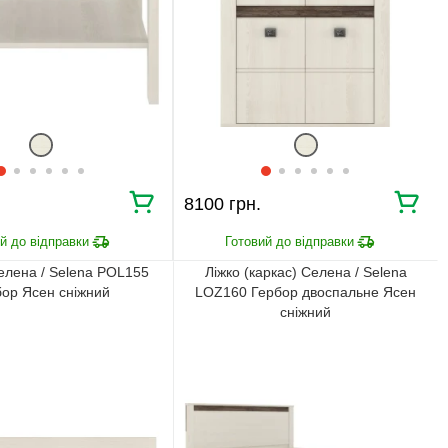
меблів.
ЧОМУ КУПУЮТЬ НА
BRWMANIA.COM.UA
МЕБЛІ НА БУДЬ ЯКИЙ
ДОСТАВКА ЗА 2 ДНІ
СМАК
СПЛАЧУЙ АВАНС, А
ПЛАТИ ЧАСТИНАМИ
РЕШТУ ПРИ
БЕЗ КОМІСІЙ
ОТРИМАННІ
8100 грн.
99,9% ЗАДОВОЛЕНИХ
ЗБІРКА МЕБЛІВ
КЛІЄНТІВ
лена / Selena POL155
Ліжко (каркас) Селена / Selena
бор Ясен сніжний
LOZ160 Гербор двоспальне Ясен
сніжний