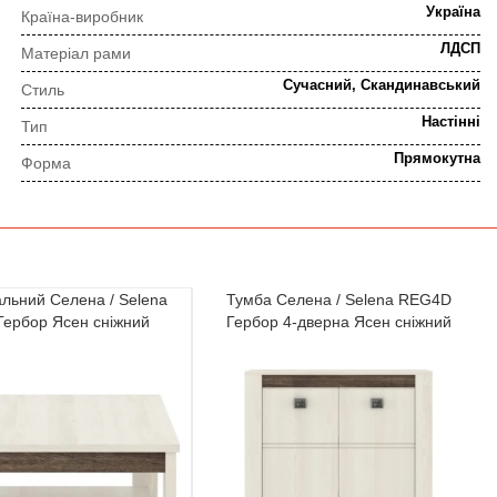
Україна
Країна-виробник
ЛДСП
Матеріал рами
Сучасний, Скандинавський
Стиль
Настінні
Тип
Прямокутна
Форма
ПОРЯДОК ВИКОНАННЯ ЗАМОВЛЕННЯ
⇒
альний Селена / Selena
Тумба Селена / Selena REG4D
Попередня консультація
Прорахунок замовлення
ербор Ясен сніжний
Гербор 4-дверна Ясен сніжний
⇒
Узгодження замовлення
Доставка додому
Ми уважно стежимо за виконанням замовлення на всіх
етапах від попереднього розрахунку до отримання