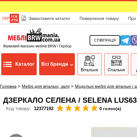
УКР
Завантажити каталог
Повернення товару
Про
СПІВПРАЦЯ
Фірмовий магазин меблів BRW і Гербор
Каталог
Всі бренди
Вітальня
Спальня
Головна
>
Меблі для вітальні, залу
>
Модульні меблі для вітальні і 
ДЗЕРКАЛО СЕЛЕНА / SELENA LUS6
Код товару:
12377192
0 голос(а)