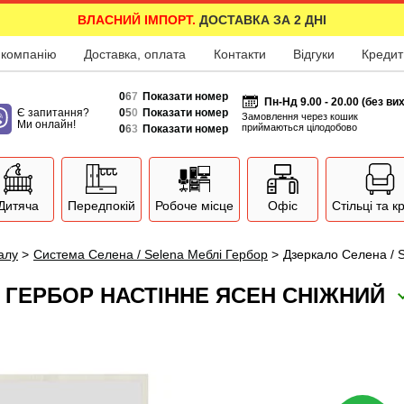
ВЛАСНИЙ ІМПОРТ.
ДОСТАВКА ЗА 2 ДНІ
 компанію
Доставка, оплата
Контакти
Відгуки
Кредит
0
6
7
Показати номер
Пн-Нд 9.00 - 20.00 (без ви
Є запитання?
0
5
0
Показати номер
Замовлення через кошик
Ми онлайн!
приймаються цілодобово
0
6
3
Показати номер
Дитяча
Передпокій
Робоче місце
Офіс
Стільці та к
залу
>
Система Селена / Selena Меблі Гербор
>
Дзеркало Селена / 
3 ГЕРБОР НАСТІННЕ ЯСЕН СНІЖНИЙ