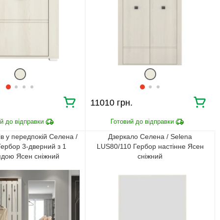
11010 грн.
в у передпокій Селена /
Дзеркало Селена / Selena
Гербор 3-дверний з 1
LUS80/110 Гербор настінне Ясен
дою Ясен сніжний
сніжний