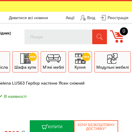
Дивитися всі новини
Акції
Вхід
Реєстрація
0
Поиск
хідних)
рісла
Шафа купе
М'які меблі
Кухня
Модульні мебелі
Selena LUS63 Гербор настінне Ясен сніжний
ХОЧУ БЕЗКОШТОВНУ
КУПИТИ
ДОСТАВКУ*