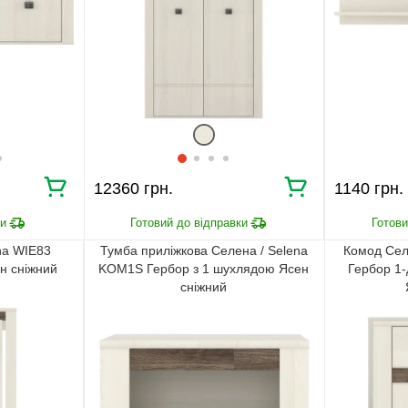
12360 грн.
1140 грн.
na WIE83
Тумба приліжкова Селена / Selena
Комод Сел
н сніжний
KOM1S Гербор з 1 шухлядою Ясен
Гербор 1
сніжний