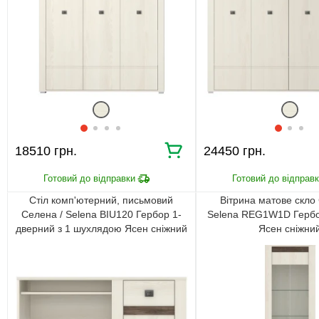
18510 грн.
24450 грн.
Стіл комп'ютерний, письмовий
Вітрина матове скло
Селена / Selena BIU120 Гербор 1-
Selena REG1W1D Гербо
дверний з 1 шухлядою Ясен сніжний
Ясен сніжни