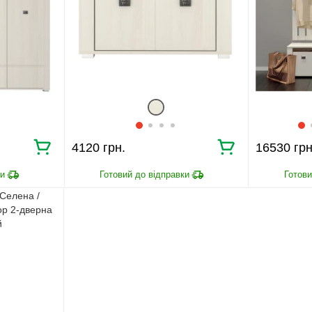
4120 грн.
16530 грн
 Селена /
р 2-дверна
й