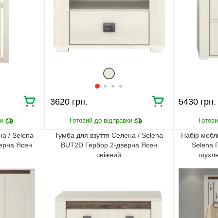
3620 грн.
5430 грн.
а / Selena
Тумба для взуття Селена / Selena
Набір меблі
ерна Ясен
BUT2D Гербор 2-дверна Ясен
Selena 
сніжний
шухля