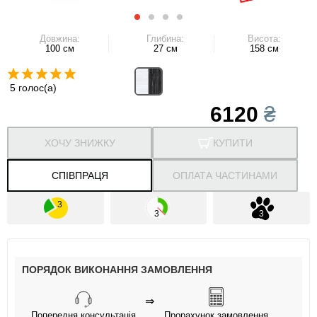
Довжина:
Глибина:
Висота:
100 см
27 см
158 см
5 голос(а)
6120
₴
ХОЧУ ЗНИЖКУ
КУПИТИ
СПІВПРАЦЯ
ОПЛАТА ЧАСТИНАМИ
ПОРЯДОК ВИКОНАННЯ ЗАМОВЛЕННЯ
⇒
Попередня консультація
Прорахунок замовлення