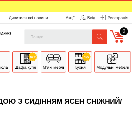
Дивитися всі новини
Акції
Вхід
Реєстрація
0
Поиск
хідних)
рісла
Шафа купе
М'які меблі
Кухня
Модульні мебелі
ДОЮ З СИДІННЯМ ЯСЕН СНІЖНИЙ/