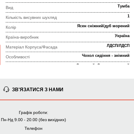
Тумба
Вид
1
Кількість висувних шухляд
Ясен сніжний/дуб морений
Колір
Україна
Країна-виробник
ЛДСП/ЛДСП
Матеріал Корпуса/Фасада
Чохол сидіння - знімний
Особливості
Сучасний, Скандинавський
Стиль
Телескопічні направляючі
Тип фурнітури
ЗВ'ЯЗАТИСЯ З НАМИ
ПОРЯДОК ВИКОНАННЯ ЗАМОВЛЕННЯ
⇒
Графік роботи:
Попередня консультація
Прорахунок замовлення
Пн-Нд 9.00 - 20.00 (без вихідних)
Телефон