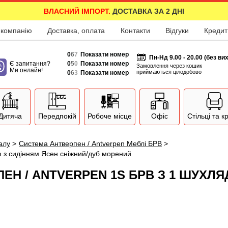
ВЛАСНИЙ ІМПОРТ.
ДОСТАВКА ЗА 2 ДНІ
 компанію
Доставка, оплата
Контакти
Відгуки
Кредит
0
6
7
Показати номер
Пн-Нд 9.00 - 20.00 (без ви
Є запитання?
0
5
0
Показати номер
Замовлення через кошик
Ми онлайн!
приймаються цілодобово
0
6
3
Показати номер
Дитяча
Передпокій
Робоче місце
Офіс
Стільці та к
залу
>
Система Антверпен / Antverpen Меблі БРВ
>
 з сидінням Ясен сніжний/дуб морений
Н / ANTVERPEN 1S БРВ З 1 ШУХЛЯ