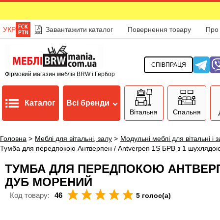
УКР
Завантажити каталог
Повернення товару
Про
СПІВПРАЦЯ
Фірмовий магазин меблів BRW і Гербор
Каталог
Всі бренди
Вітальня
Спальня
Головна
>
Меблі для вітальні, залу
>
Модульні меблі для вітальні і 
Тумба для передпокою Антверпен / Antverpen 1S БРВ з 1 шухлядою
ТУМБА ДЛЯ ПЕРЕДПОКОЮ АНТВЕРПЕ
ДУБ МОРЕНИЙ
Код товару:
46
5 голос(а)