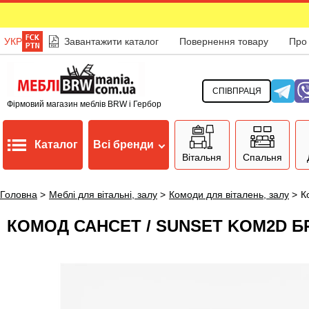
УКР
Завантажити каталог
Повернення товару
Про
СПІВПРАЦЯ
Фірмовий магазин меблів BRW і Гербор
Каталог
Всі бренди
Вітальня
Спальня
Головна
>
Меблі для вітальні, залу
>
Комоди для віталень, залу
>
К
КОМОД САНСЕТ / SUNSET KOM2D Б