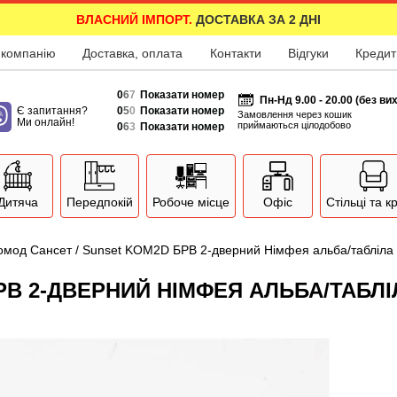
ВЛАСНИЙ ІМПОРТ.
ДОСТАВКА ЗА 2 ДНІ
 компанію
Доставка, оплата
Контакти
Відгуки
Кредит
0
6
7
Показати номер
Пн-Нд 9.00 - 20.00 (без ви
Є запитання?
0
5
0
Показати номер
Замовлення через кошик
Ми онлайн!
приймаються цілодобово
0
6
3
Показати номер
Дитяча
Передпокій
Робоче місце
Офіс
Стільці та к
омод Сансет / Sunset KOM2D БРВ 2-дверний Німфея альба/табліла
РВ 2-ДВЕРНИЙ НІМФЕЯ АЛЬБА/ТАБЛІ