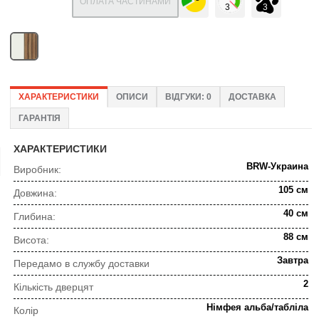
ОПЛАТА ЧАСТИНАМИ
ХАРАКТЕРИСТИКИ
ОПИСИ
ВІДГУКИ: 0
ДОСТАВКА
ГАРАНТІЯ
ХАРАКТЕРИСТИКИ
BRW-Украина
Виробник:
105 см
Довжина:
40 см
Глибина:
88 см
Висота:
Завтра
Передамо в службу доставки
2
Кількість дверцят
Німфея альба/табліла
Колір