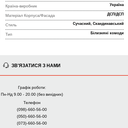
Україна
Країна-виробник
ДСП/ДСП
Матеріал Корпуса/Фасада
Сучасний, Скандинавський
Стиль
Білизняні комоди
Тип
ПОРЯДОК ВИКОНАННЯ ЗАМОВЛЕННЯ
ЗВ'ЯЗАТИСЯ З НАМИ
⇒
Попередня консультація
Прорахунок замовлення
Графік роботи:
Пн-Нд 9.00 - 20.00 (без вихідних)
⇒
Узгодження замовлення
Доставка додому
Телефон
(098)-660-56-00
Ми уважно стежимо за виконанням замовлення на всіх
(050)-660-56-00
етапах від попереднього розрахунку до отримання
меблів.
(073)-660-56-00