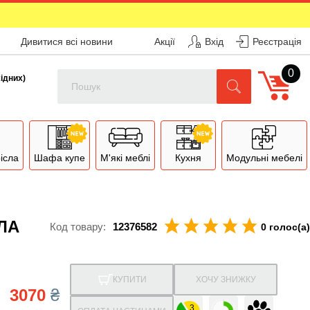
Дивитися всі новини
Акції
Вхід
Реєстрація
0
Поиск
хідних)
рісла
Шафа купе
М'які меблі
Кухня
Модульні мебелі
ЛА
Код товару:
12376582
0 голос(а)
КУПИТИ
ХОЧУ ЗНИЖКУ
3070
₴