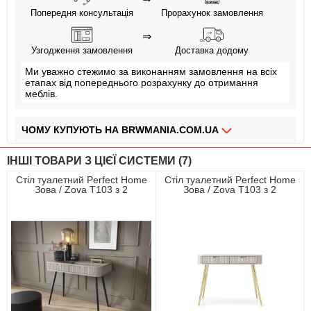
Попередня консультація
Прорахунок замовлення
⇒
Узгодження замовлення
Доставка додому
Ми уважно стежимо за виконанням замовлення на всіх
етапах від попереднього розрахунку до отримання
меблів.
ЧОМУ КУПУЮТЬ НА BRWMANIA.COM.UA
МЕБЛІ НА БУДЬ ЯКИЙ СМАК
ІНШІ ТОВАРИ З ЦІЄЇ СИСТЕМИ (7)
ДОСТАВКА ЗА 2 ДНІ
Стіл туалетний Perfect Home
Стіл туалетний Perfect Home
Зова / Zova T103 з 2
Зова / Zova T103 з 2
СПЛАЧУЙ АВАНС, А РЕШТУ ПРИ ОТРИМАННІ
шухлядами та чорними
шухлядами та золотими
ніжками Кашемір
ніжками Кашемір
ПЛАТИ ЧАСТИНАМИ БЕЗ КОМІСІЙ
ЗБІРКА МЕБЛІВ
99,9% ЗАДОВОЛЕНИХ КЛІЄНТІВ