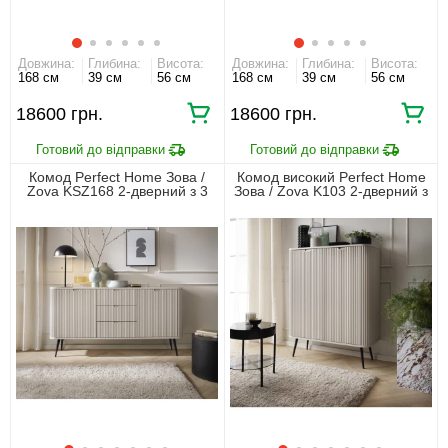
Довжина:
Глибина:
Висота:
Довжина:
Глибина:
Висота:
168 см
39 см
56 см
168 см
39 см
56 см
18600 грн.
18600 грн.
Комод Perfect Home Зова /
Комод високий Perfect Home
Zova KSZ168 2-дверний з 3
Зова / Zova K103 2-дверний з
шухлядами і чорними ніжками
чорними ніжками Кашемір
Кашемір