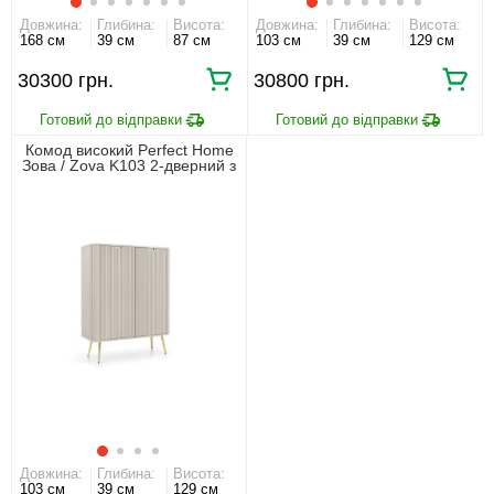
Довжина:
Глибина:
Висота:
Довжина:
Глибина:
Висота:
168 см
39 см
87 см
103 см
39 см
129 см
30300 грн.
30800 грн.
Комод високий Perfect Home
Зова / Zova K103 2-дверний з
золотими ніжками Кашемір
Довжина:
Глибина:
Висота:
103 см
39 см
129 см