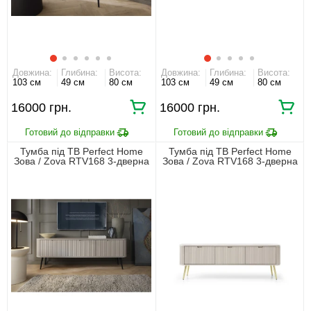
Довжина:
Глибина:
Висота:
Довжина:
Глибина:
Висота:
103 см
49 см
80 см
103 см
49 см
80 см
16000 грн.
16000 грн.
Тумба під ТВ Perfect Home
Тумба під ТВ Perfect Home
Зова / Zova RTV168 3-дверна
Зова / Zova RTV168 3-дверна
з чорними ніжками Кашемір
з золотими ніжками Кашемір