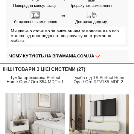
Попередня консультація
Прорахунок замовлення
⇒
Узгодження замовлення
Доставка додому
Ми уважно стежимо за виконанням замовлення на всіх
етапах від попереднього розрахунку до отримання
меблів.
ЧОМУ КУПУЮТЬ НА BRWMANIA.COM.UA
МЕБЛІ НА БУДЬ ЯКИЙ СМАК
ІНШІ ТОВАРИ З ЦІЄЇ СИСТЕМИ (27)
ДОСТАВКА ЗА 2 ДНІ
Тумба приліжкова Perfect
Тумба під ТВ Perfect Home
Home Оро / Oro S54 MDF з 1
Оро / Oro RTV135 MDF 2-
СПЛАЧУЙ АВАНС, А РЕШТУ ПРИ ОТРИМАННІ
шухлядою і чорними ніжками
дверна з золотими ніжками
Білий
Білий
ПЛАТИ ЧАСТИНАМИ БЕЗ КОМІСІЙ
ЗБІРКА МЕБЛІВ
99,9% ЗАДОВОЛЕНИХ КЛІЄНТІВ