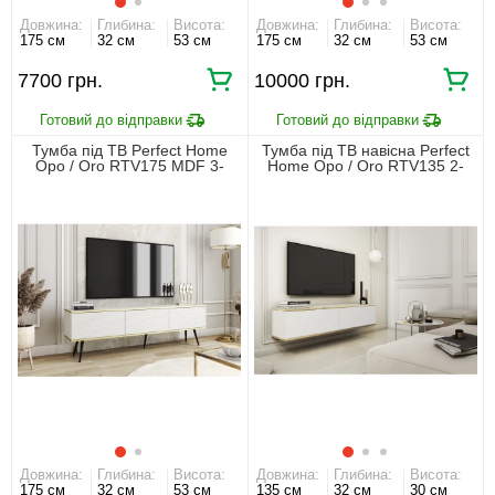
Довжина:
Глибина:
Висота:
Довжина:
Глибина:
Висота:
175 см
32 см
53 см
175 см
32 см
53 см
7700 грн.
10000 грн.
Тумба під ТВ Perfect Home
Тумба під ТВ навісна Perfect
Оро / Oro RTV175 MDF 3-
Home Оро / Oro RTV135 2-
дверна з чорними ніжками
дверна Білий
Білий
Довжина:
Глибина:
Висота:
Довжина:
Глибина:
Висота:
175 см
32 см
53 см
135 см
32 см
30 см