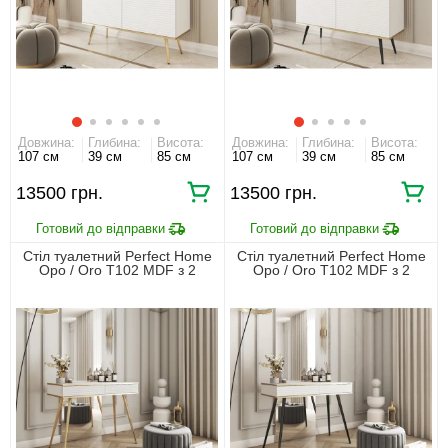
Довжина:
Глибина:
Висота:
Довжина:
Глибина:
Висота:
107 см
39 см
85 см
107 см
39 см
85 см
13500 грн.
13500 грн.
Стіл туалетний Perfect Home
Стіл туалетний Perfect Home
Оро / Oro T102 MDF з 2
Оро / Oro T102 MDF з 2
шухлядами та золотими
шухлядами та чорними
ніжками Білий
ніжками Білий