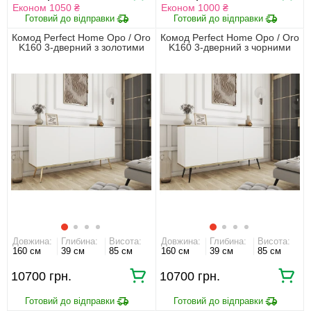
Економ 1050 ₴
Економ 1000 ₴
Комод Perfect Home Оро / Oro
Комод Perfect Home Оро / Oro
K160 3-дверний з золотими
K160 3-дверний з чорними
ніжками Білий
ніжками Білий
Довжина:
Глибина:
Висота:
Довжина:
Глибина:
Висота:
160 см
39 см
85 см
160 см
39 см
85 см
10700 грн.
10700 грн.