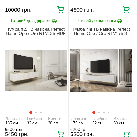
10000 грн.
4600 грн.
Тумба під ТВ навісна Perfect
Тумба під ТВ навісна Perfect
Home Оро / Oro RTV135 MDF
Home Оро / Oro RTV175 3-
2-дверна Білий
дверна Білий
Довжина:
Глибина:
Висота:
Довжина:
Глибина:
Висота:
135 см
32 см
30 см
175 см
32 см
30 см
6500 грн.
6200 грн.
5450 грн.
5200 грн.