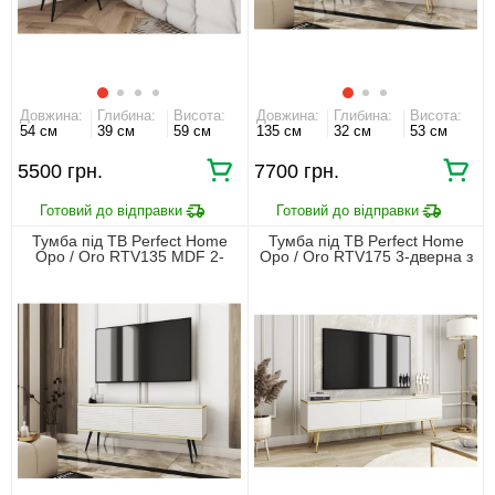
Довжина:
Глибина:
Висота:
Довжина:
Глибина:
Висота:
54 см
39 см
59 см
135 см
32 см
53 см
5500 грн.
7700 грн.
Тумба під ТВ Perfect Home
Тумба під ТВ Perfect Home
Оро / Oro RTV135 MDF 2-
Оро / Oro RTV175 3-дверна з
дверна з чорними ніжками
золотими ніжками Білий
Білий