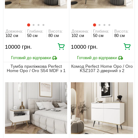
Довжина:
Глибина:
Висота:
Довжина:
Глибина:
Висота:
102 см
50 см
80 см
102 см
50 см
80 см
10000 грн.
10000 грн.
Тумба приліжкова Perfect
Комод Perfect Home Оро / Oro
Home Оро / Oro S54 MDF з 1
KSZ107 2-дверний з 2
шухлядою і золотими ніжками
шухлядами і чорними ніжками
Білий
Білий