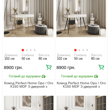
Довжина:
Глибина:
Висота:
Довжина:
Глибина:
Висота:
102 см
50 см
80 см
102 см
50 см
80 см
8900 грн.
8900 грн.
Комод Perfect Home Оро / Oro
Комод Perfect Home Оро / Oro
K160 MDF 3-дверний з
K160 MDF 3-дверний з
золотими ніжками Білий
чорними ніжками Білий