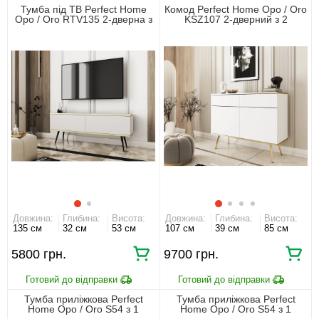
Тумба під ТВ Perfect Home
Комод Perfect Home Оро / Oro
Оро / Oro RTV135 2-дверна з
KSZ107 2-дверний з 2
чорними ніжками Білий
шухлядами і золотими
ніжками Білий
Довжина:
Глибина:
Висота:
Довжина:
Глибина:
Висота:
135 см
32 см
53 см
107 см
39 см
85 см
5800 грн.
9700 грн.
Тумба приліжкова Perfect
Тумба приліжкова Perfect
Home Оро / Oro S54 з 1
Home Оро / Oro S54 з 1
шухлядою і золотими ніжками
шухлядою і чорними ніжками