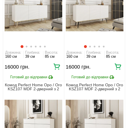
Довжина:
Глибина:
Висота:
Довжина:
Глибина:
Висота:
160 см
39 см
85 см
160 см
39 см
85 см
16000 грн.
16000 грн.
Комод Perfect Home Оро / Oro
Комод Perfect Home Оро / Oro
KSZ107 MDF 2-дверний з 2
KSZ107 MDF 2-дверний з 2
шухлядами і золотими
шухлядами і чорними ніжками
ніжками Білий
Білий