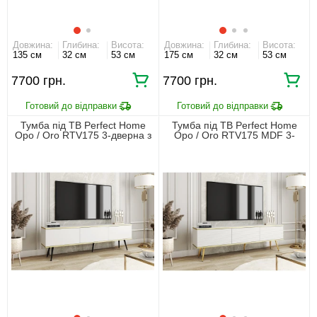
Довжина:
Глибина:
Висота:
Довжина:
Глибина:
Висота:
135 см
32 см
53 см
175 см
32 см
53 см
7700 грн.
7700 грн.
Тумба під ТВ Perfect Home
Тумба під ТВ Perfect Home
Оро / Oro RTV175 3-дверна з
Оро / Oro RTV175 MDF 3-
чорними ніжками Білий
дверна з золотими ніжками
Білий