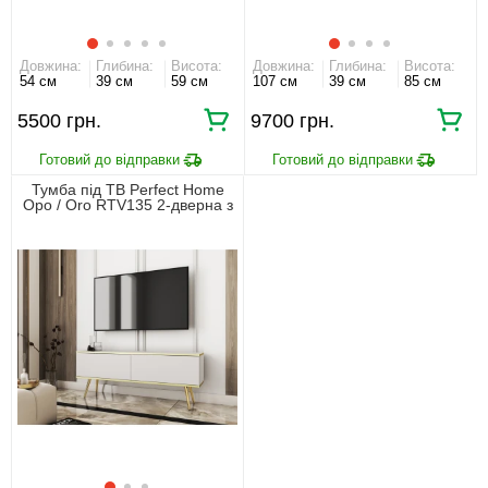
Довжина:
Глибина:
Висота:
Довжина:
Глибина:
Висота:
54 см
39 см
59 см
107 см
39 см
85 см
5500 грн.
9700 грн.
Тумба під ТВ Perfect Home
Оро / Oro RTV135 2-дверна з
золотими ніжками Білий