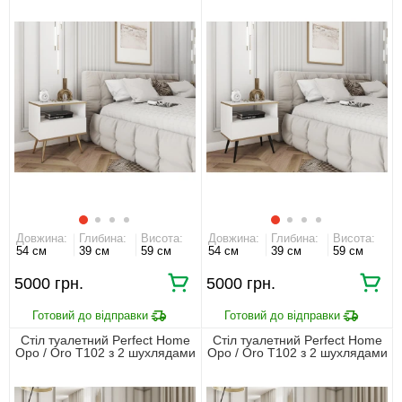
Білий
Білий
Довжина:
Глибина:
Висота:
Довжина:
Глибина:
Висота:
54 см
39 см
59 см
54 см
39 см
59 см
5000 грн.
5000 грн.
Стіл туалетний Perfect Home
Стіл туалетний Perfect Home
Оро / Oro T102 з 2 шухлядами
Оро / Oro T102 з 2 шухлядами
та золотими ніжками Білий
та чорними ніжками Білий