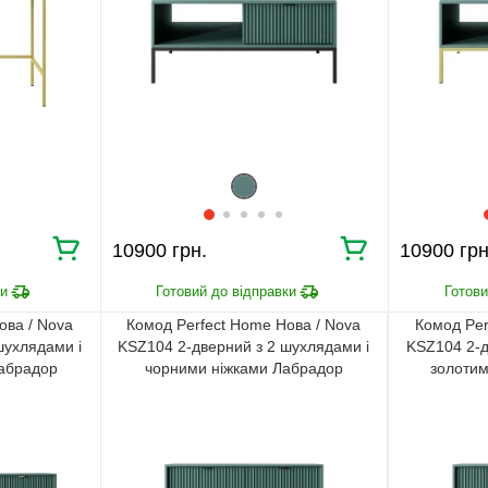
10900 грн.
10900 грн
ова / Nova
Комод Perfect Home Нова / Nova
Комод Per
шухлядами і
KSZ104 2-дверний з 2 шухлядами і
KSZ104 2-д
Лабрадор
чорними ніжками Лабрадор
золотим