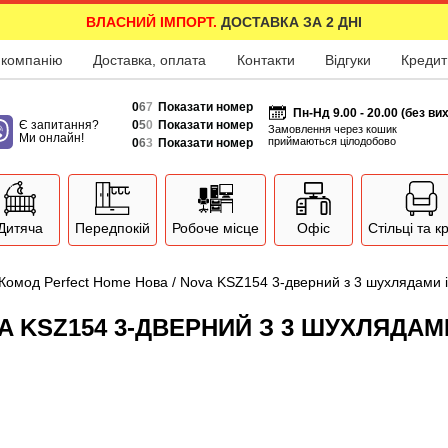
ВЛАСНИЙ ІМПОРТ.
ДОСТАВКА ЗА 2 ДНІ
 компанію
Доставка, оплата
Контакти
Відгуки
Кредит
0
6
7
Показати номер
Пн-Нд 9.00 - 20.00 (без ви
Є запитання?
0
5
0
Показати номер
Замовлення через кошик
Ми онлайн!
приймаються цілодобово
0
6
3
Показати номер
Дитяча
Передпокій
Робоче місце
Офіс
Стільці та к
Комод Perfect Home Нова / Nova KSZ154 3-дверний з 3 шухлядами 
A KSZ154 3-ДВЕРНИЙ З 3 ШУХЛЯДА