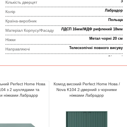
3
Кількість дверцят
Лабрадор
Колір
Польща
Країна-виробник
ЛДСП 16мм/МДФ рифлений 18мм
Матеріал Корпусу/Фасаду
Метал чорні 20 см
Ніжки
Телескопічні повного висуву
Направляючі
Фірмові
Петлі
Метал чорні
Ручки
Сучасний, Лофт
Стиль
льний Perfect Home Нова
Комод високий Perfect Home Нова /
Білизняні комоди
Тип
104 з 2 шухлядами та
Nova K104 2-дверний з чорними
и ніжками Лабрадор
ніжками Лабрадор
ПОРЯДОК ВИКОНАННЯ ЗАМОВЛЕННЯ
⇒
Попередня консультація
Прорахунок замовлення