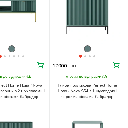
⇒
Узгодження замовлення
Доставка додому
Ми уважно стежимо за виконанням замовлення на всіх
етапах від попереднього розрахунку до отримання
меблів.
.
17000 грн.
ЧОМУ КУПУЮТЬ НА
BRWMANIA.COM.UA
МЕБЛІ НА БУДЬ ЯКИЙ
ДОСТАВКА ЗА 2 ДНІ
fect Home Нова / Nova
Тумба приліжкова Perfect Home
СМАК
верний з 2 шухлядами і
Нова / Nova S54 з 1 шухлядою і
СПЛАЧУЙ АВАНС, А
и ніжками Лабрадор
чорними ніжками Лабрадор
ПЛАТИ ЧАСТИНАМИ
РЕШТУ ПРИ
БЕЗ КОМІСІЙ
ОТРИМАННІ
99,9% ЗАДОВОЛЕНИХ
ЗБІРКА МЕБЛІВ
КЛІЄНТІВ