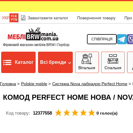
УКР
Завантажити каталог
Повернення товару
Про
СПІВПРАЦЯ
Фірмовий магазин меблів BRW і Гербор
Каталог
Всі бренди
Вітальня
Спальня
Головна
>
Polskie meble
>
Система Nova лабрадор Perfect Home
>
КОМОД PERFECT HOME НОВА / NOV
Код товару:
12377558
0 голос(а)