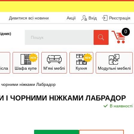
Дивитися всі новини
Акції
Вхід
Реєстрація
0
Поиск
хідних)
рісла
Шафа купе
М'які меблі
Кухня
Модульні мебелі
і чорними ніжками Лабрадор
МИ І ЧОРНИМИ НІЖКАМИ ЛАБРАДОР