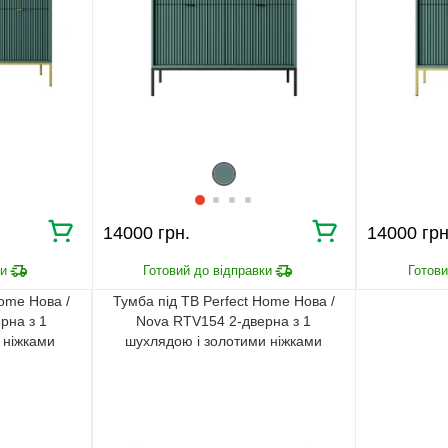
14000 грн.
14000 грн
Home Нова /
Тумба під ТВ Perfect Home Нова /
рна з 1
Nova RTV154 2-дверна з 1
 ніжками
шухлядою і золотими ніжками
Лабрадор