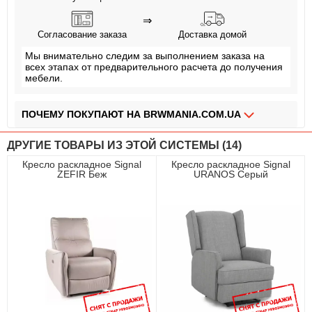
⇒
Согласование заказа
Доставка домой
Мы внимательно следим за выполнением заказа на
всех этапах от предварительного расчета до получения
мебели.
ПОЧЕМУ ПОКУПАЮТ НА BRWMANIA.COM.UA
МЕБЕЛЬ НА ЛЮБОЙ ВКУС
ДРУГИЕ ТОВАРЫ ИЗ ЭТОЙ СИСТЕМЫ (14)
ДОСТАВКА ЗА 2 ДНЯ
Кресло раскладное Signal
Кресло раскладное Signal
ZEFIR Беж
URANOS Серый
ПЛАТИ АВАНС, А ОСТАЛЬНОЕ ПРИ ПОЛУЧЕНИИ
ОПЛАТА ЧАСТЯМИ БЕЗ КОМИССИИ
СБОРКА МЕБЕЛИ
99,9% ДОВОЛЬНЫХ КЛИЕНТОВ