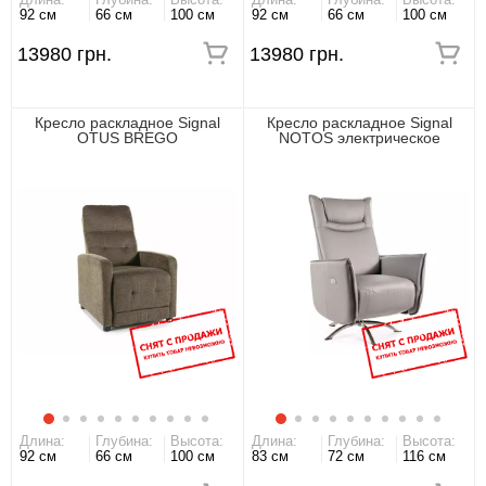
92 см
66 см
100 см
92 см
66 см
100 см
13980 грн.
13980 грн.
Кресло раскладное Signal
Кресло раскладное Signal
OTUS BREGO
NOTOS электрическое
Длина:
Глубина:
Высота:
Длина:
Глубина:
Высота:
92 см
66 см
100 см
83 см
72 см
116 см