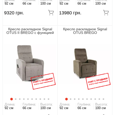
92 см
66 см
100 см
92 см
66 см
100 см
9320 грн.
13980 грн.
Кресло раскладное Signal
Кресло раскладное Signal
OTUS II BREGO с функцией
OTUS BREGO
вертикализации
Длина:
Глубина:
Высота:
Длина:
Глубина:
Высота:
92 см
66 см
100 см
92 см
66 см
100 см