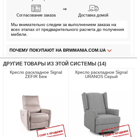
⇒
Согласование заказа
Доставка домой
Мы внимательно следим за выполнением заказа на
всех этапах от предварительного расчета до получения
мебели.
ПОЧЕМУ ПОКУПАЮТ НА BRWMANIA.COM.UA
МЕБЕЛЬ НА ЛЮБОЙ ВКУС
ДРУГИЕ ТОВАРЫ ИЗ ЭТОЙ СИСТЕМЫ (14)
ДОСТАВКА ЗА 2 ДНЯ
Кресло раскладное Signal
Кресло раскладное Signal
ZEFIR Беж
URANOS Серый
ПЛАТИ АВАНС, А ОСТАЛЬНОЕ ПРИ ПОЛУЧЕНИИ
ОПЛАТА ЧАСТЯМИ БЕЗ КОМИССИИ
СБОРКА МЕБЕЛИ
99,9% ДОВОЛЬНЫХ КЛИЕНТОВ