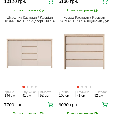
10120 грн.
5160 грн.
Шкафчик Каспиан / Kaspian
Комод Каспиан / Kaspian
KOM2D4S БРВ 2-дверный с 4
KOM4S БРВ с 4 ящиками Дуб
ящиками Дуб сонома/
сонома/кашемир
кашемир
Длина:
Глубина:
Высота:
Длина:
Глубина:
Высота:
144 см
41 см
92 см
105 см
41 см
92 см
7700 грн.
6030 грн.