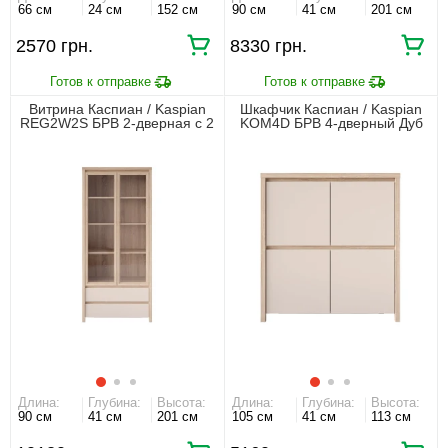
66 см
24 см
152 см
90 см
41 см
201 см
2570 грн.
8330 грн.
Витрина Каспиан / Kaspian
Шкафчик Каспиан / Kaspian
REG2W2S БРВ 2-дверная с 2
KOM4D БРВ 4-дверный Дуб
ящиками Дуб сонома/
сонома/кашемир
кашемир
Длина:
Глубина:
Высота:
Длина:
Глубина:
Высота:
90 см
41 см
201 см
105 см
41 см
113 см