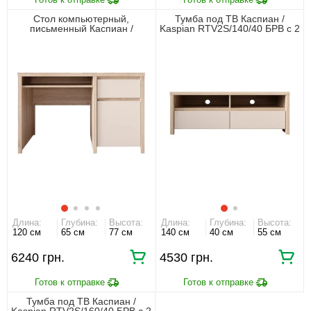
Стол компьютерный,
Тумба под ТВ Каспиан /
письменный Каспиан /
Kaspian RTV2S/140/40 БРВ с 2
Kaspian BIU1D1S БРВ 1-
ящиками Дуб сонома/
дверный с 1 ящиком Дуб
кашемир
сонома/кашемир
Длина:
Глубина:
Высота:
Длина:
Глубина:
Высота:
120 см
65 см
77 см
140 см
40 см
55 см
6240 грн.
4530 грн.
Тумба под ТВ Каспиан /
Kaspian RTV2S/160/40 БРВ с 2