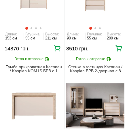
Длина:
Глубина:
Высота:
Длина:
Глубина:
Высота:
153 см
55 см
211 см
90 см
55 см
200 см
14870 грн.
8510 грн.
Тумба прикроватная Каспиан
Стенка в гостиную Каспиан /
/ Kaspian KOM1S БРВ с 1
Kaspian БРВ 2-дверная с 8
ящиком Дуб сонома/кашемир
ящиками Дуб сонома/
кашемир