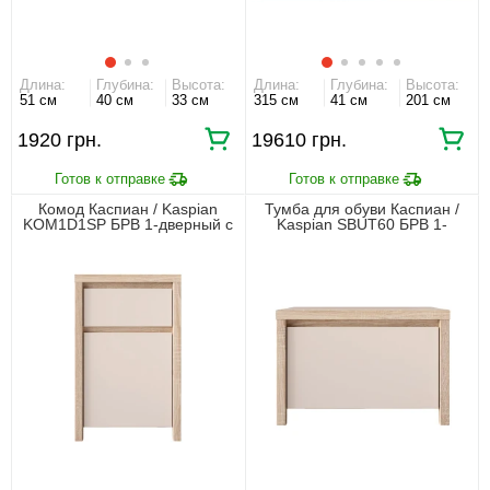
Длина:
Глубина:
Высота:
Длина:
Глубина:
Высота:
51 см
40 см
33 см
315 см
41 см
201 см
1920 грн.
19610 грн.
Комод Каспиан / Kaspian
Тумба для обуви Каспиан /
KOM1D1SP БРВ 1-дверный с
Kaspian SBUT60 БРВ 1-
1 ящиком Дуб сонома/
дверная Дуб сонома/кашемир
кашемир