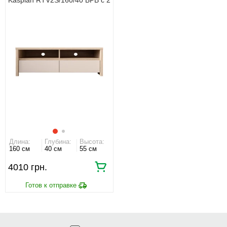
ящиками Дуб сонома/
кашемир
Длина:
Глубина:
Высота:
160 см
40 см
55 см
4010 грн.