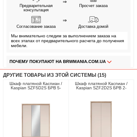
⇒
Предварительная
Просчет заказа
консультация
⇒
Согласование заказа
Доставка домой
Мы внимательно следим за выполнением заказа на
всех этапах от предварительного расчета до получения
мебели.
ПОЧЕМУ ПОКУПАЮТ НА BRWMANIA.COM.UA
МЕБЕЛЬ НА ЛЮБОЙ ВКУС
ДРУГИЕ ТОВАРЫ ИЗ ЭТОЙ СИСТЕМЫ (15)
ДОСТАВКА ЗА 2 ДНЯ
Шкаф платяной Каспиан /
Шкаф платяной Каспиан /
Kaspian SZF5D2S БРВ 5-
Kaspian SZF2D2S БРВ 2-
ПЛАТИ АВАНС, А ОСТАЛЬНОЕ ПРИ ПОЛУЧЕНИИ
дверный с зеркалом Дуб
дверный Дуб сонома//
сонома/кашемир
кашемир
ОПЛАТА ЧАСТЯМИ БЕЗ КОМИССИИ
СБОРКА МЕБЕЛИ
99,9% ДОВОЛЬНЫХ КЛИЕНТОВ