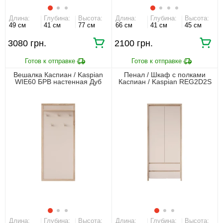
Длина:
Глубина:
Высота:
Длина:
Глубина:
Высота:
49 см
41 см
77 см
66 см
41 см
45 см
3080 грн.
2100 грн.
Вешалка Каспиан / Kaspian
Пенал / Шкаф с полками
WIE60 БРВ настенная Дуб
Каспиан / Kaspian REG2D2S
сонома/кашемир
БРВ 2-дверный с 2 ящиками
Дуб сонома/кашемир
Длина:
Глубина:
Высота:
Длина:
Глубина:
Высота: