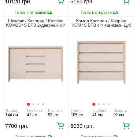
10120 грн.
5160 грн.
Шкафчик Каспиан / Kaspian
Комод Каспиан / Kaspian
KOM2D4S БРВ 2-дверный с 4
KOM4S БРВ с 4 ящиками Дуб
ящиками Дуб сонома/
сонома/кашемир
кашемир
Длина:
Глубина:
Высота:
Длина:
Глубина:
Высота:
144 см
41 см
92 см
105 см
41 см
92 см
7700 грн.
6030 грн.