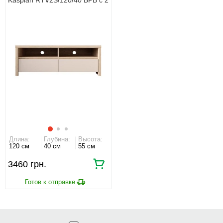
ящиками Дуб сонома/
кашемир
Длина:
Глубина:
Высота:
120 см
40 см
55 см
3460 грн.