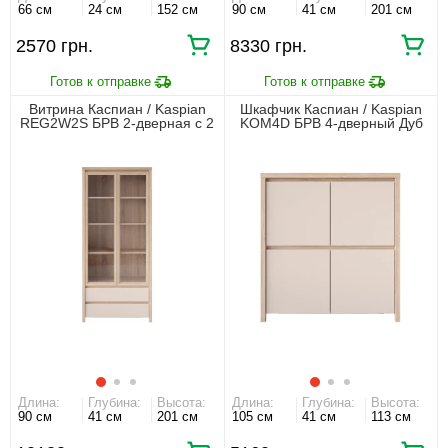
66 см
24 см
152 см
90 см
41 см
201 см
2570 грн.
8330 грн.
Витрина Каспиан / Kaspian
Шкафчик Каспиан / Kaspian
REG2W2S БРВ 2-дверная с 2
KOM4D БРВ 4-дверный Дуб
ящиками Дуб сонома/
сонома/кашемир
кашемир
Длина:
Глубина:
Высота:
Длина:
Глубина:
Высота:
90 см
41 см
201 см
105 см
41 см
113 см