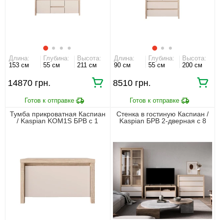
Длина:
Глубина:
Высота:
Длина:
Глубина:
Высота:
153 см
55 см
211 см
90 см
55 см
200 см
14870 грн.
8510 грн.
Тумба прикроватная Каспиан
Стенка в гостиную Каспиан /
/ Kaspian KOM1S БРВ с 1
Kaspian БРВ 2-дверная с 8
ящиком Дуб сонома/кашемир
ящиками Дуб сонома/
кашемир