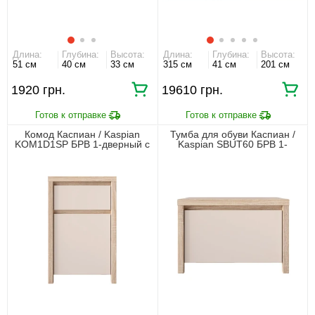
Длина:
Глубина:
Высота:
Длина:
Глубина:
Высота:
51 см
40 см
33 см
315 см
41 см
201 см
1920 грн.
19610 грн.
Комод Каспиан / Kaspian
Тумба для обуви Каспиан /
KOM1D1SP БРВ 1-дверный с
Kaspian SBUT60 БРВ 1-
1 ящиком Дуб сонома/
дверная Дуб сонома/кашемир
кашемир