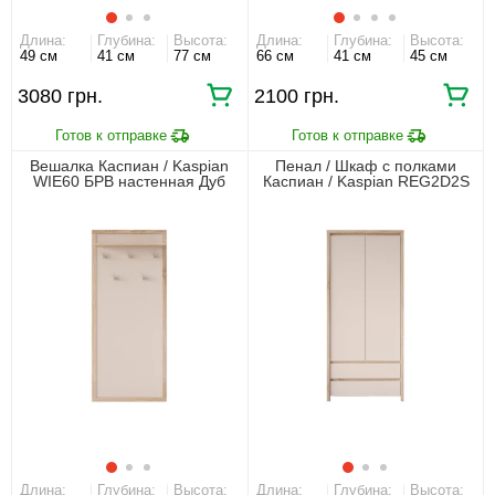
Длина:
Глубина:
Высота:
Длина:
Глубина:
Высота:
49 см
41 см
77 см
66 см
41 см
45 см
3080 грн.
2100 грн.
Вешалка Каспиан / Kaspian
Пенал / Шкаф с полками
WIE60 БРВ настенная Дуб
Каспиан / Kaspian REG2D2S
сонома/кашемир
БРВ 2-дверный с 2 ящиками
Дуб сонома/кашемир
Длина:
Глубина:
Высота:
Длина:
Глубина:
Высота: