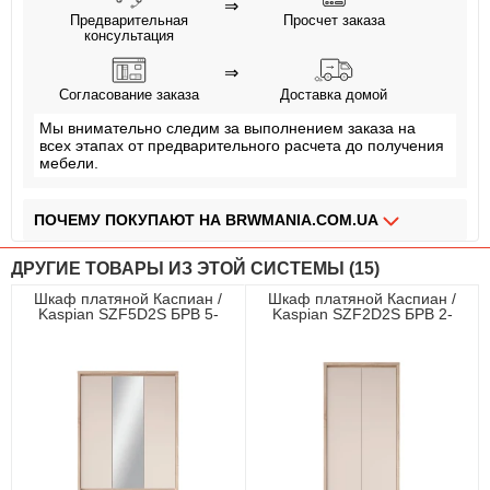
⇒
Предварительная
Просчет заказа
консультация
⇒
Согласование заказа
Доставка домой
Мы внимательно следим за выполнением заказа на
всех этапах от предварительного расчета до получения
мебели.
ПОЧЕМУ ПОКУПАЮТ НА BRWMANIA.COM.UA
МЕБЕЛЬ НА ЛЮБОЙ ВКУС
ДРУГИЕ ТОВАРЫ ИЗ ЭТОЙ СИСТЕМЫ (15)
ДОСТАВКА ЗА 2 ДНЯ
Шкаф платяной Каспиан /
Шкаф платяной Каспиан /
Kaspian SZF5D2S БРВ 5-
Kaspian SZF2D2S БРВ 2-
ПЛАТИ АВАНС, А ОСТАЛЬНОЕ ПРИ ПОЛУЧЕНИИ
дверный с зеркалом Дуб
дверный Дуб сонома//
сонома/кашемир
кашемир
ОПЛАТА ЧАСТЯМИ БЕЗ КОМИССИИ
СБОРКА МЕБЕЛИ
99,9% ДОВОЛЬНЫХ КЛИЕНТОВ