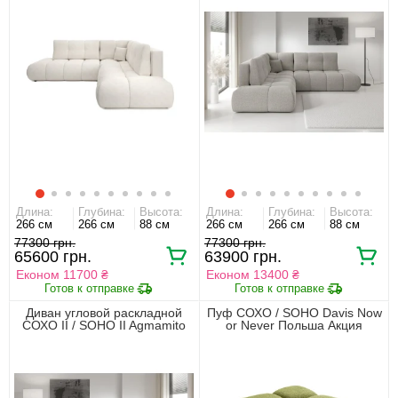
Длина:
Глубина:
Высота:
Длина:
Глубина:
Высота:
266 см
266 см
88 см
266 см
266 см
88 см
77300 грн.
77300 грн.
65600 грн.
63900 грн.
Економ 11700 ₴
Економ 13400 ₴
Диван угловой раскладной
Пуф СОХО / SOHO Davis Now
СОХО II / SOHO II Agmamito
or Never Польша Акция
Flow Польша Акция