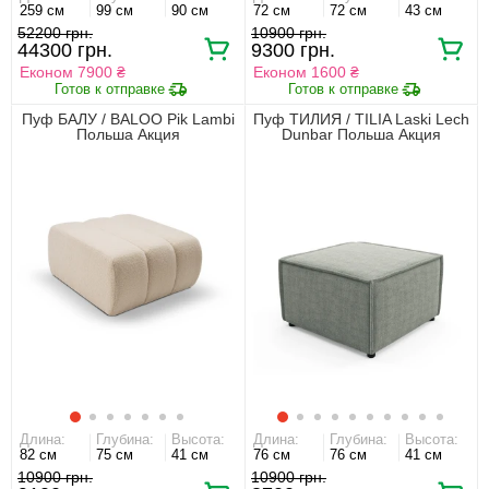
259 см
99 см
90 см
72 см
72 см
43 см
52200 грн.
10900 грн.
44300 грн.
9300 грн.
Економ 7900 ₴
Економ 1600 ₴
Пуф БАЛУ / BALOO Pik Lambi
Пуф ТИЛИЯ / TILIA Laski Lech
Польша Акция
Dunbar Польша Акция
Длина:
Глубина:
Высота:
Длина:
Глубина:
Высота:
82 см
75 см
41 см
76 см
76 см
41 см
10900 грн.
10900 грн.