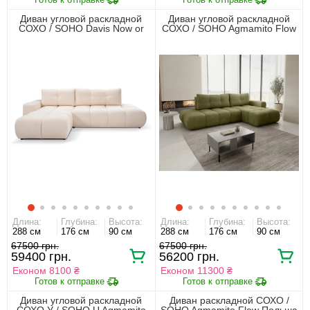
Диван угловой раскладной
Диван угловой раскладной
СОХО / SOHO Davis Now or
СОХО / SOHO Agmamito Flow
Never Польша Акция
Польша Акция
Длина:
Глубина:
Высота:
Длина:
Глубина:
Высота:
288 см
176 см
90 см
288 см
176 см
90 см
67500 грн.
67500 грн.
59400 грн.
56200 грн.
Економ 8100 ₴
Економ 11300 ₴
Диван угловой раскладной
Диван раскладной СОХО /
СОХО У / SOHO U Agmamito
SOHO Agmamito Flow Польша