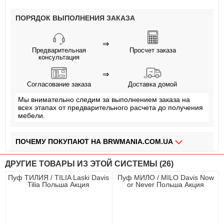
ПОРЯДОК ВЫПОЛНЕНИЯ ЗАКАЗА
⇒
Предварительная
Просчет заказа
консультация
⇒
Согласование заказа
Доставка домой
Мы внимательно следим за выполнением заказа на
всех этапах от предварительного расчета до получения
мебели.
ПОЧЕМУ ПОКУПАЮТ НА BRWMANIA.COM.UA
МЕБЕЛЬ НА ЛЮБОЙ ВКУС
ДРУГИЕ ТОВАРЫ ИЗ ЭТОЙ СИСТЕМЫ (26)
ДОСТАВКА ЗА 2 ДНЯ
Пуф ТИЛИЯ / TILIA Laski Davis
Пуф МИЛО / MILO Davis Now
Tilia Польша Акция
or Never Польша Акция
ПЛАТИ АВАНС, А ОСТАЛЬНОЕ ПРИ ПОЛУЧЕНИИ
ОПЛАТА ЧАСТЯМИ БЕЗ КОМИССИИ
СБОРКА МЕБЕЛИ