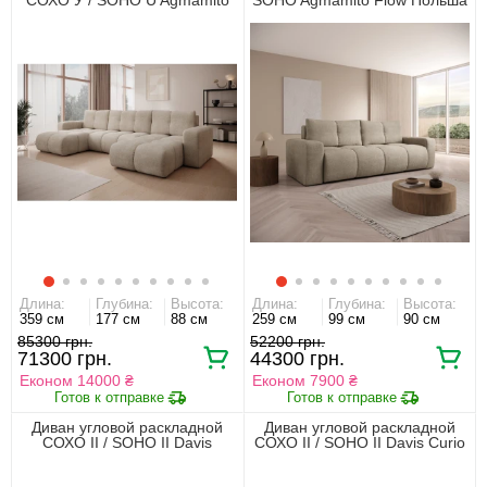
Flow Польша Акция
Акция
Длина:
Глубина:
Высота:
Длина:
Глубина:
Высота:
359 см
177 см
88 см
259 см
99 см
90 см
85300 грн.
52200 грн.
71300 грн.
44300 грн.
Економ 14000 ₴
Економ 7900 ₴
Диван угловой раскладной
Диван угловой раскладной
СОХО II / SOHO II Davis
СОХО II / SOHO II Davis Curio
Perfect Harmony Польша
Польша Акция
Акция