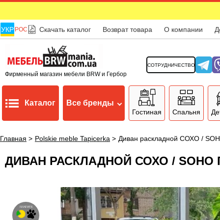
УКР
Скачать каталог
Возврат товара
О компании
Д
РОС
СОТРУДНИЧЕСТВО
Фирменный магазин мебели BRW и Гербор
Каталог
Все бренды
Гостиная
Спальня
Де
Главная
>
Polskie meble Tapicerka
>
Диван раскладной СОХО / SO
ДИВАН РАСКЛАДНОЙ СОХО / SOHO