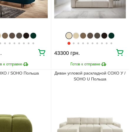
BRWMANIA.COM.UA
МЕБЕЛЬ НА ЛЮБОЙ
ДОСТАВКА ЗА 2 ДНЯ
ВКУС
ПЛАТИ АВАНС, А
ОПЛАТА ЧАСТЯМИ БЕЗ
ОСТАЛЬНОЕ ПРИ
КОМИССИИ
ПОЛУЧЕНИИ
99,9% ДОВОЛЬНЫХ
СБОРКА МЕБЕЛИ
КЛИЕНТОВ
.
43300 грн.
ХО / SOHO Польша
Диван угловой раскладной СОХО У /
SOHO U Польша