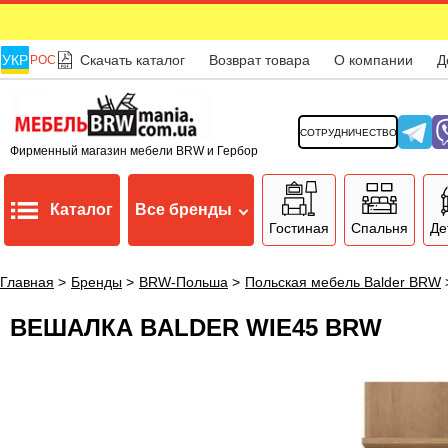
УКР
Скачать каталог
Возврат товара
О компании
Д
РОС
СОТРУДНИЧЕСТВО
Фирменный магазин мебели BRW и Гербор
Каталог
Все бренды
Гостиная
Спальня
Де
Главная
>
Бренды
>
BRW-Польша
>
Польская мебель Balder BRW
ВЕШАЛКА BALDER WIE45 BRW