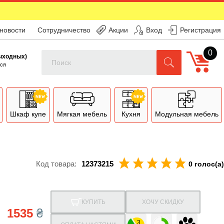
 новости
Сотрудничество
Акции
Вход
Регистрация
0
Поиск
выходных)
ся
Шкаф купе
Мягкая мебель
Кухня
Модульная мебель
Код товара:
12373215
0 голос(а)
КУПИТЬ
ХОЧУ СКИДКУ
1535
₴