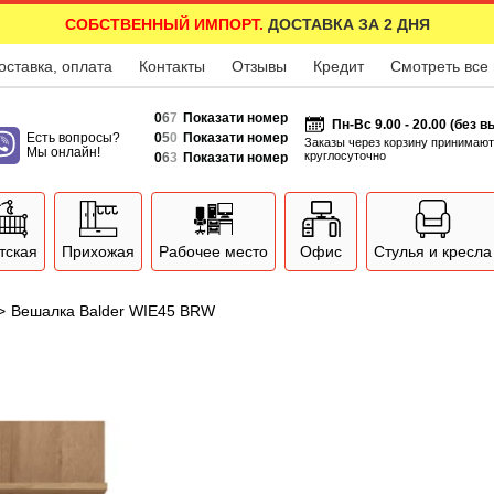
СОБСТВЕННЫЙ ИМПОРТ.
ДОСТАВКА ЗА 2 ДНЯ
оставка, оплата
Контакты
Отзывы
Кредит
Смотреть все
0
6
7
Показати номер
Пн-Вс 9.00 - 20.00 (без 
Есть вопросы?
0
5
0
Показати номер
Заказы через корзину принимают
Мы онлайн!
круглосуточно
0
6
3
Показати номер
тская
Прихожая
Рабочее место
Офис
Стулья и кресла
>
Вешалка Balder WIE45 BRW