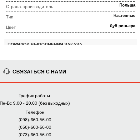
Польша
Страна-производитель
Настенные
Тип
Дуб ривьера
Цвет
ПОРЯДОК ВЫПОЛНЕНИЯ ЗАКАЗА
⇒
Предварительная
Просчет заказа
СВЯЗАТЬСЯ С НАМИ
консультация
График работы:
⇒
Пн-Вс 9.00 - 20.00 (без выходных)
Согласование заказа
Доставка домой
Телефон
Мы внимательно следим за выполнением заказа на всех
(098)-660-56-00
этапах от предварительного расчета до получения
(050)-660-56-00
мебели.
(073)-660-56-00