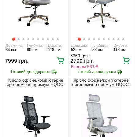
Довжина:
Глибина:
Висота:
Довжина:
Глибина:
Висота:
64 см
60 см
118 см
52 см
58 см
118 см
3360
7999
2799
Економ 561 ₴
Крісло офісне/комп'ютерне
Крісло офісне/комп'ютерне
ергономічне преміум HQOC-
ергономічне преміум HQOC-
24A-2 Perfect Home Чорний
24A-2-G Perfect Home Сірий