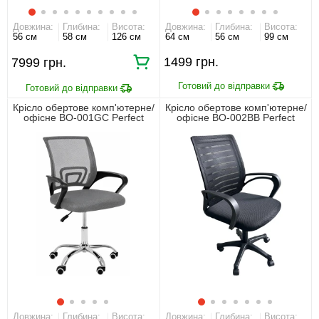
Довжина:
Глибина:
Висота:
Довжина:
Глибина:
Висота:
56 см
58 см
126 см
64 см
56 см
99 см
1499
7999
Крісло обертове комп'ютерне/
Крісло обертове комп'ютерне/
офісне BO-001GC Perfect
офісне BO-002BB Perfect
Home Сірий
Home Чорний
Довжина:
Глибина:
Висота:
Довжина:
Глибина:
Висота: