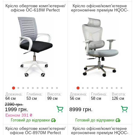
Крісло обертове комп'ютерне/
Крісло офісне/комп'ютерне
офісне OC-618W Perfect
ергономічне преміум HQOC-
Home Сірий
13AM-G Perfect Home Сірий
Довжина:
Глибина:
Висота:
Довжина:
Глибина:
Висота:
64 см
53 см
99 см
56 см
58 см
126 см
2390
1999
8999
Економ 391 ₴
Крісло обертове комп'ютерне/
Крісло офісне/комп'ютерне
офісне OC-8970M Perfect
ергономічне преміум HQOC-