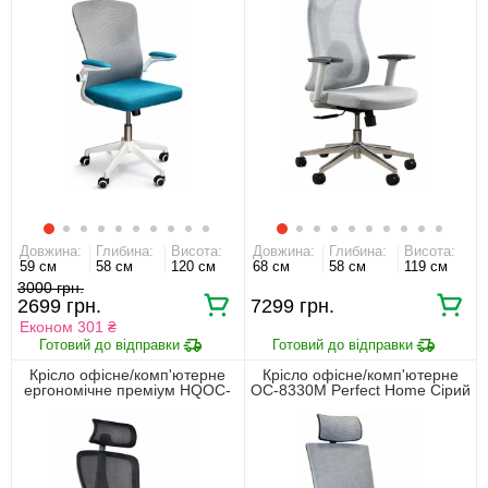
Довжина:
Глибина:
Висота:
Довжина:
Глибина:
Висота:
59 см
58 см
120 см
68 см
58 см
119 см
3000
2699
7299
Економ 301 ₴
Крісло офісне/комп'ютерне
Крісло офісне/комп'ютерне
ергономічне преміум HQOC-
OC-8330M Perfect Home Cірий
23A Perfect Home Чорний