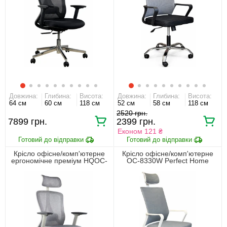
Довжина:
Глибина:
Висота:
Довжина:
Глибина:
Висота:
64 см
60 см
118 см
52 см
58 см
118 см
2520
7899
2399
Економ 121 ₴
Крісло офісне/комп'ютерне
Крісло офісне/комп'ютерне
ергономічне преміум HQOC-
OC-8330W Perfect Home
23A-G Perfect Home Сірий
Сірий