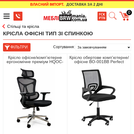
ВЛАСНИЙ ІМПОРТ.
ДОСТАВКА ЗА 2 ДНІ
0
Стільці та крісла
КРІСЛА ОФІСНІ ТИП ЗІ СПИНКОЮ
Сортування:
Крісло офісне/комп'ютерне
Крісло обертове комп'ютерне/
ергономічне преміум HQOC-
офісне BO-001BB Perfect
13AM Perfect Home Чорний
Home Чорний