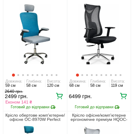
Home Сірий/блакитний
17 Perfect Home Чорний
Довжина:
Глибина:
Висота:
Довжина:
Глибина:
Висота:
59 см
58 см
120 см
68 см
58 см
119 см
2640
2499
6499
Економ 141 ₴
Крісло обертове комп'ютерне/
Крісло офісне/комп'ютерне
офісне OC-8970W Perfect
ергономічне преміум HQOC-
Home Сірий/блакитний
17-G Perfect Home Сірий