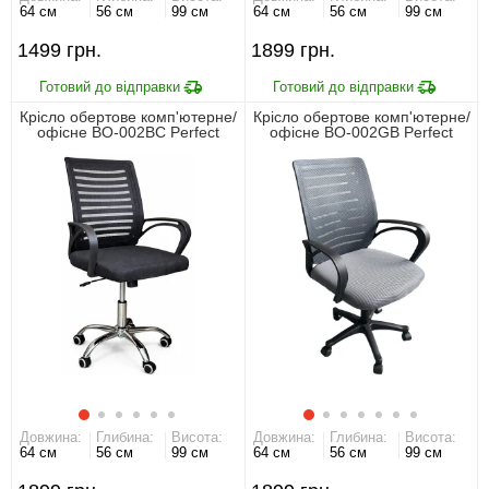
64 см
56 см
99 см
64 см
56 см
99 см
1499
1899
Крісло обертове комп'ютерне/
Крісло обертове комп'ютерне/
офісне BO-002BC Perfect
офісне BO-002GB Perfect
Home Чорний
Home Сірий
Довжина:
Глибина:
Висота:
Довжина:
Глибина:
Висота:
64 см
56 см
99 см
64 см
56 см
99 см