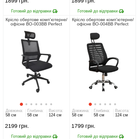
1899
1899
Крісло обертове комп'ютерне/
Крісло обертове комп'ютерне/
офісне BO-003BB Perfect
офісне BO-004BB Perfect
Home Чорний
Home Чорний
Довжина:
Глибина:
Висота:
Довжина:
Глибина:
Висота:
58 см
58 см
124 см
58 см
58 см
124 см
2199
1799