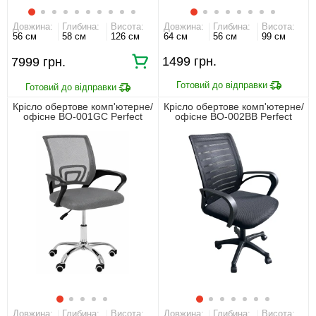
Довжина:
Глибина:
Висота:
Довжина:
Глибина:
Висота:
56 см
58 см
126 см
64 см
56 см
99 см
1499
7999
Крісло обертове комп'ютерне/
Крісло обертове комп'ютерне/
офісне BO-001GC Perfect
офісне BO-002BB Perfect
Home Сірий
Home Чорний
Довжина:
Глибина:
Висота:
Довжина:
Глибина:
Висота: