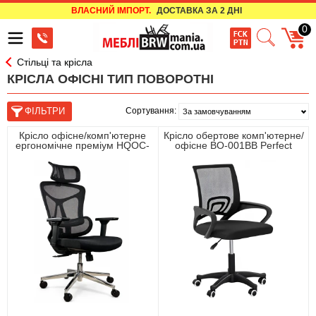
ВЛАСНИЙ ІМПОРТ.
ДОСТАВКА ЗА 2 ДНІ
0
Стільці та крісла
КРІСЛА ОФІСНІ ТИП ПОВОРОТНІ
Сортування:
Крісло офісне/комп'ютерне
Крісло обертове комп'ютерне/
ергономічне преміум HQOC-
офісне BO-001BB Perfect
13AM Perfect Home Чорний
Home Чорний