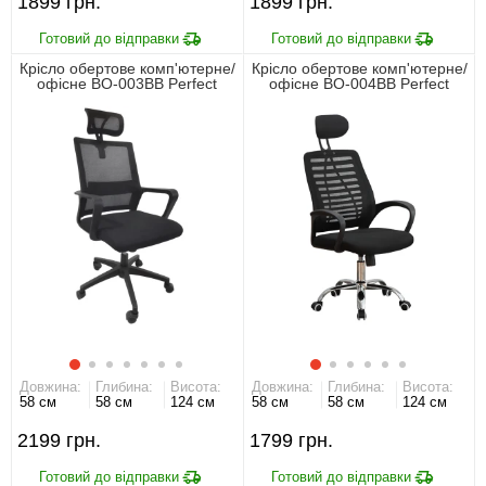
1899
1899
Крісло обертове комп'ютерне/
Крісло обертове комп'ютерне/
офісне BO-003BB Perfect
офісне BO-004BB Perfect
Home Чорний
Home Чорний
Довжина:
Глибина:
Висота:
Довжина:
Глибина:
Висота:
58 см
58 см
124 см
58 см
58 см
124 см
2199
1799