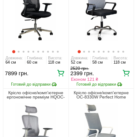
Довжина:
Глибина:
Висота:
Довжина:
Глибина:
Висота:
64 см
60 см
118 см
52 см
58 см
118 см
2520
7899
2399
Економ 121 ₴
Крісло офісне/комп'ютерне
Крісло офісне/комп'ютерне
ергономічне преміум HQOC-
OC-8330W Perfect Home
23A-G Perfect Home Сірий
Сірий