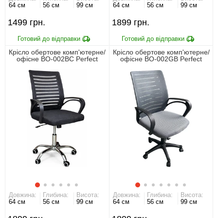
64 см
56 см
99 см
64 см
56 см
99 см
1499
1899
Крісло обертове комп'ютерне/
Крісло обертове комп'ютерне/
офісне BO-002BC Perfect
офісне BO-002GB Perfect
Home Чорний
Home Сірий
Довжина:
Глибина:
Висота:
Довжина:
Глибина:
Висота:
64 см
56 см
99 см
64 см
56 см
99 см