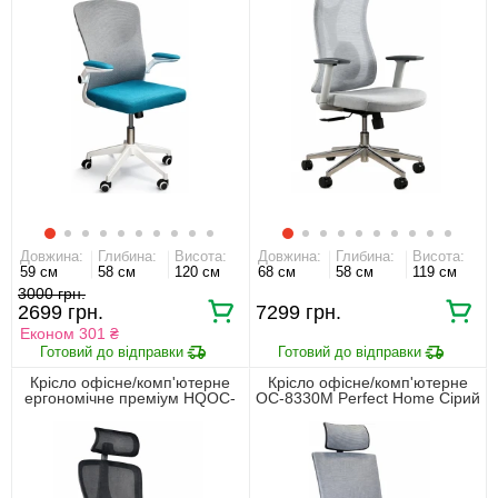
Довжина:
Глибина:
Висота:
Довжина:
Глибина:
Висота:
59 см
58 см
120 см
68 см
58 см
119 см
3000
2699
7299
Економ 301 ₴
Крісло офісне/комп'ютерне
Крісло офісне/комп'ютерне
ергономічне преміум HQOC-
OC-8330M Perfect Home Cірий
23A Perfect Home Чорний