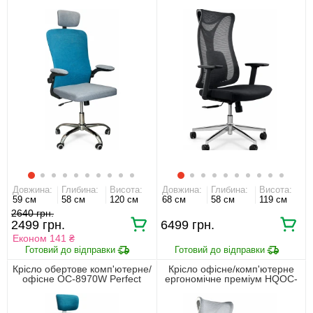
Home Сірий/блакитний
17 Perfect Home Чорний
Довжина:
Глибина:
Висота:
Довжина:
Глибина:
Висота:
59 см
58 см
120 см
68 см
58 см
119 см
2640
2499
6499
Економ 141 ₴
Крісло обертове комп'ютерне/
Крісло офісне/комп'ютерне
офісне OC-8970W Perfect
ергономічне преміум HQOC-
Home Сірий/блакитний
17-G Perfect Home Сірий