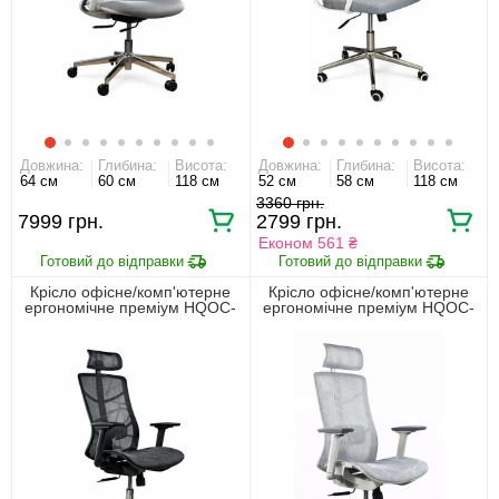
Довжина:
Глибина:
Висота:
Довжина:
Глибина:
Висота:
64 см
60 см
118 см
52 см
58 см
118 см
3360
7999
2799
Економ 561 ₴
Крісло офісне/комп'ютерне
Крісло офісне/комп'ютерне
ергономічне преміум HQOC-
ергономічне преміум HQOC-
24A-2 Perfect Home Чорний
24A-2-G Perfect Home Сірий