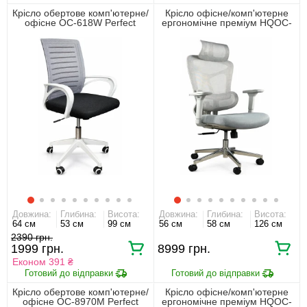
Крісло обертове комп'ютерне/
Крісло офісне/комп'ютерне
офісне OC-618W Perfect
ергономічне преміум HQOC-
Home Сірий
13AM-G Perfect Home Сірий
Довжина:
Глибина:
Висота:
Довжина:
Глибина:
Висота:
64 см
53 см
99 см
56 см
58 см
126 см
2390
1999
8999
Економ 391 ₴
Крісло обертове комп'ютерне/
Крісло офісне/комп'ютерне
офісне OC-8970M Perfect
ергономічне преміум HQOC-