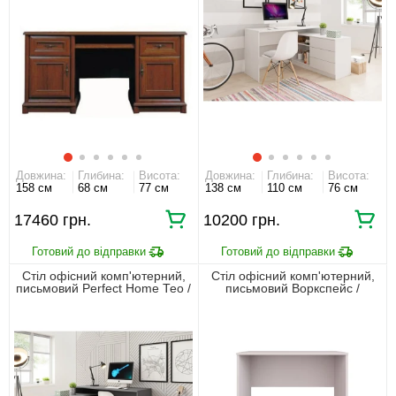
Довжина:
Глибина:
Висота:
Довжина:
Глибина:
Висота:
158 см
68 см
77 см
138 см
110 см
76 см
17460
10200
Стіл офісний комп'ютерний,
Стіл офісний комп'ютерний,
письмовий Perfect Home Тео /
письмовий Воркспейс /
Teo 3S/138 з 3 шухлядами
Workspace BIU100 БРВ
Графит
Кашемір