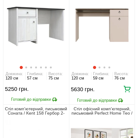
Довжина:
Глибина:
Висота:
Довжина:
Глибина:
Висота:
120 см
57 см
75 см
120 см
59 см
76 см
5250
5630
Стіл комп'ютерний, письмовий
Стіл офісний комп'ютерний,
Соната / Kent 158 Гербор 2-
письмовий Perfect Home Тео /
дверний з 2 шухлядами
Teo 3S/138 з 3 шухлядами
Каштан
Білий