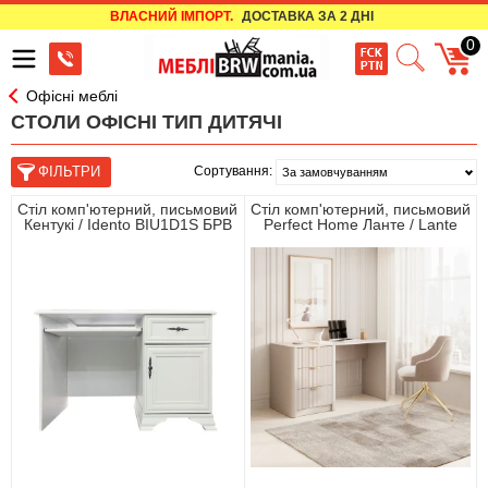
ВЛАСНИЙ ІМПОРТ.
ДОСТАВКА ЗА 2 ДНІ
0
Офісні меблі
СТОЛИ ОФІСНІ ТИП ДИТЯЧІ
Сортування:
Стіл комп'ютерний, письмовий
Стіл комп'ютерний, письмовий
Кентукі / Idento BIU1D1S БРВ
Perfect Home Ланте / Lante
1-дверний з 1 шухлядою Білий
3S/140 з 3 шухлядами і
альпійський
золотими ручами Беж