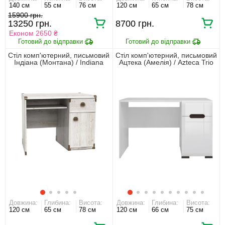
140 см
55 см
76 см
120 см
65 см
78 см
15900
13250
8700
Економ 2650 ₴
Стіл комп'ютерний, письмовий
Стіл комп'ютерний, письмовий
Індіана (Монтана) / Indiana
Ацтека (Амелія) / Azteca Trio
JBIU1D1S/120 БРВ 1-дверний
BIU1D1S/8/12 БРВ 1-дверний
з 1 шухлядою Сосна
з 1 шухлядою Білий/білий
арізонська
глянець
Довжина:
Глибина:
Висота:
Довжина:
Глибина:
Висота:
120 см
65 см
78 см
120 см
66 см
75 см