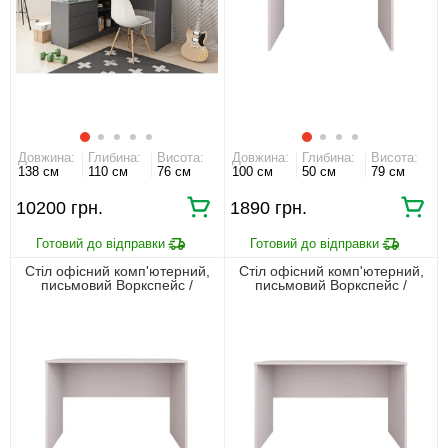
Довжина:
Глибина:
Висота:
Довжина:
Глибина:
Висота:
138 см
110 см
76 см
100 см
50 см
79 см
10200
1890
Стіл офісний комп'ютерний,
Стіл офісний комп'ютерний,
письмовий Воркспейс /
письмовий Воркспейс /
Workspace BIU120 БРВ
Workspace BIU160 БРВ
Кашемір
Кашемір