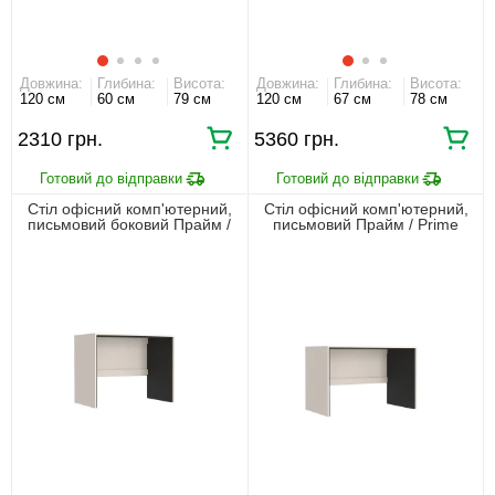
Довжина:
Глибина:
Висота:
Довжина:
Глибина:
Висота:
120 см
60 см
79 см
120 см
67 см
78 см
2310
5360
Стіл офісний комп'ютерний,
Стіл офісний комп'ютерний,
письмовий боковий Прайм /
письмовий Прайм / Prime
Prime BIU100 Гербор
BIU120/65 Гербор Кашемір/
Кашемір/чорний
чорний