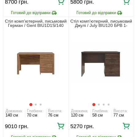
8700
5800
Стіл комп'ютерний, письмовий
Стіл комп'ютерний, письмовий
Герман / Gent BIU1D1S/140
Джулі / July BIU120 БРВ 1-
БРВ 1-дверний з 1 шухлядою
дверний з 1 шухлядою Венге
Дуб стірлінг
магія/дуб конкордія
Довжина:
Глибина:
Висота:
Довжина:
Глибина:
Висота:
140 см
70 см
76 см
120 см
58 см
77 см
9010
5270