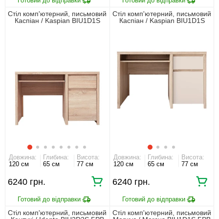
Стіл комп'ютерний, письмовий
Стіл комп'ютерний, письмовий
Каспіан / Kaspian BIU1D1S
Каспіан / Kaspian BIU1D1S
БРВ 1-дверний з 1 шухлядою
БРВ 1-дверний з 1 шухлядою
Дуб сонома
Дуб сонома/кашемір
Довжина:
Глибина:
Висота:
Довжина:
Глибина:
Висота:
120 см
65 см
77 см
120 см
65 см
77 см
6240
6240
Стіл комп'ютерний, письмовий
Стіл комп'ютерний, письмовий