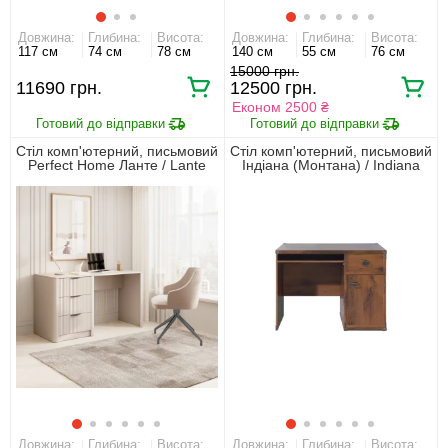
Довжина:
Глибина:
Висота:
Довжина:
Глибина:
Висота:
117 см
74 см
78 см
140 см
55 см
76 см
15000
11690
12500
Економ 2500 ₴
Стіл комп'ютерний, письмовий
Стіл комп'ютерний, письмовий
Perfect Home Ланте / Lante
Індіана (Монтана) / Indiana
3S/140 з 3 шухлядами і
JBIU1D1S/120 БРВ 1-дверний
чорними ручами Беж
з 1 шухлядою Дуб шутер
Довжина:
Глибина:
Висота:
Довжина:
Глибина:
Висота: