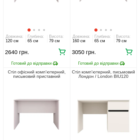
Довжина:
Глибина:
Висота:
Довжина:
Глибина:
Висота:
120 см
65 см
79 см
160 см
65 см
79 см
2640
3050
Стіл офісний комп'ютерний,
Стіл комп'ютерний, письмовий
письмовий приставний
Лондон / London BIU120
Воркспейс / Workspace 120
Гербор 1-дверний з 1
БРВ Кашемір
шухлядою Кашемір/антрацит