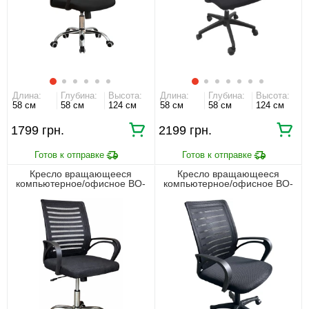
Длина:
Глубина:
Высота:
Длина:
Глубина:
Высота:
58 см
58 см
124 см
58 см
58 см
124 см
1799 грн.
2199 грн.
Кресло вращающееся
Кресло вращающееся
компьютерное/офисное BO-
компьютерное/офисное BO-
002BC Perfect Home Черный
002BB Perfect Home Черный