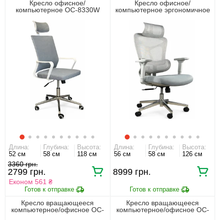
Кресло офисное/
Кресло офисное/
компьютерное OC-8330W
компьютерное эргономичное
Perfect Home Серый
премиум HQOC-13AM-G
Perfect Home Серый
Длина:
Глубина:
Высота:
Длина:
Глубина:
Высота:
52 см
58 см
118 см
56 см
58 см
126 см
3360 грн.
2799 грн.
8999 грн.
Економ 561 ₴
Кресло вращающееся
Кресло вращающееся
компьютерное/офисное OC-
компьютерное/офисное OC-
618W Perfect Home Серый
8970M Perfect Home Серый/