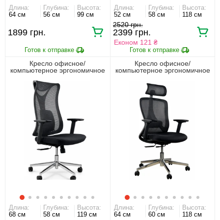
Длина:
Глубина:
Высота:
Длина:
Глубина:
Высота:
64 см
56 см
99 см
52 см
58 см
118 см
2520 грн.
1899 грн.
2399 грн.
Економ 121 ₴
Кресло офисное/
Кресло офисное/
компьютерное эргономичное
компьютерное эргономичное
премиум HQOC-17 Perfect
премиум HQOC-23A Perfect
Home Черный
Home Черный
Длина:
Глубина:
Высота:
Длина:
Глубина:
Высота:
68 см
58 см
119 см
64 см
60 см
118 см