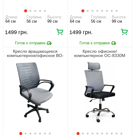
Длина:
Глубина:
Высота:
Длина:
Глубина:
Высота:
64 см
56 см
99 см
64 см
56 см
99 см
1499 грн.
1499 грн.
Кресло вращающееся
Кресло офисное/
компьютерное/офисное BO-
компьютерное OC-8330M
002GB Perfect Home Серый
Perfect Home Cерый