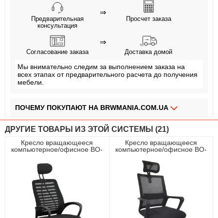
⇒
Предварительная
Просчет заказа
консультация
⇒
Согласование заказа
Доставка домой
Мы внимательно следим за выполнением заказа на
всех этапах от предварительного расчета до получения
мебели.
ПОЧЕМУ ПОКУПАЮТ НА BRWMANIA.COM.UA
МЕБЕЛЬ НА ЛЮБОЙ ВКУС
ДРУГИЕ ТОВАРЫ ИЗ ЭТОЙ СИСТЕМЫ (21)
ДОСТАВКА ЗА 2 ДНЯ
Кресло вращающееся
Кресло вращающееся
компьютерное/офисное BO-
компьютерное/офисное BO-
ПЛАТИ АВАНС, А ОСТАЛЬНОЕ ПРИ ПОЛУЧЕНИИ
004BB Perfect Home Черный
003BB Perfect Home Черный
ОПЛАТА ЧАСТЯМИ БЕЗ КОМИССИИ
СБОРКА МЕБЕЛИ
99,9% ДОВОЛЬНЫХ КЛИЕНТОВ