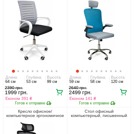
голубой
Длина:
Глубина:
Высота:
Длина:
Глубина:
Высота:
64 см
53 см
99 см
59 см
58 см
120 см
2390 грн.
2640 грн.
1999 грн.
2499 грн.
Економ 391 ₴
Економ 141 ₴
Кресло офисное/
Стол офисный
компьютерное эргономичное
компьютерный, письменный
премиум HQOC-13AM Perfect
Прайм / Prime BIU160 Гербор
Home Черный
Кашемир/черный