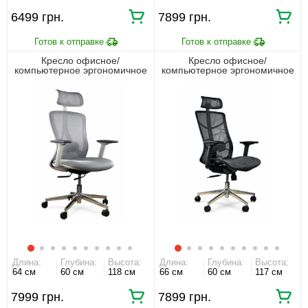
6499 грн.
7899 грн.
Кресло офисное/
Кресло офисное/
компьютерное эргономичное
компьютерное эргономичное
премиум HQOC-23A-G Perfect
премиум HQOC-24A-2 Perfect
Home Серый
Home Черный
Длина:
Глубина:
Высота:
Длина:
Глубина:
Высота:
64 см
60 см
118 см
66 см
60 см
117 см
7999 грн.
7899 грн.