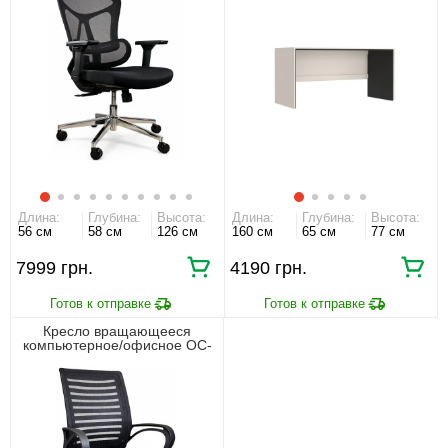
Длина:
Глубина:
Высота:
Длина:
Глубина:
Высота:
56 см
58 см
126 см
160 см
65 см
77 см
7999 грн.
4190 грн.
Кресло вращающееся
компьютерное/офисное OC-
618 Perfect Home Черный