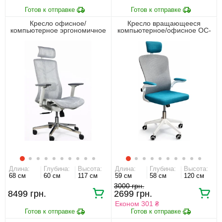
Кресло офисное/
Кресло вращающееся
компьютерное эргономичное
компьютерное/офисное OC-
премиум HQOC-24A-2-G
8970W Perfect Home Серый/
Perfect Home Серый
голубой
Длина:
Глубина:
Высота:
Длина:
Глубина:
Высота:
68 см
60 см
117 см
59 см
58 см
120 см
3000 грн.
8499 грн.
2699 грн.
Економ 301 ₴