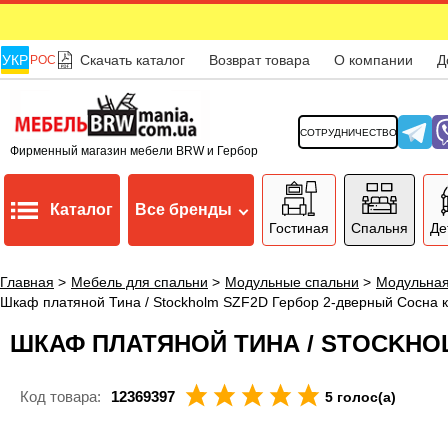
УКР
Скачать каталог
Возврат товара
О компании
Д
РОС
СОТРУДНИЧЕСТВО
Фирменный магазин мебели BRW и Гербор
Каталог
Все бренды
Гостиная
Спальня
Де
Главная
>
Мебель для спальни
>
Модульные спальни
>
Модульная
Шкаф платяной Тина / Stockholm SZF2D Гербор 2-дверный Сосна 
ШКАФ ПЛАТЯНОЙ ТИНА / STOCKHO
Код товара:
12369397
5 голос(а)