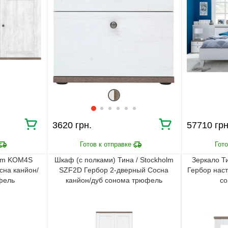
3620 грн.
57710 грн
olm KOM4S
Шкаф (с полками) Тина / Stockholm
Зеркало Т
сна канйон/
SZF2D Гербор 2-дверный Сосна
Гербор нас
фель
канйон/дуб сонома трюфель
с