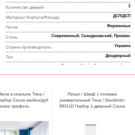
2
Количество дверей
ДСП/ДСП
Материал Корпуса/Фасада
Фирменные
Петли
Современный, Скандинавский, Прованс
Стиль
Украина
Страна-производитель
Дводверный
Тип
Сосна канйон/дуб сонома трюфель
Цвет
ПОРЯДОК ВЫПОЛНЕНИЯ ЗАКАЗА
бели в спальню Тина /
Пенал / Шкаф с полками
Гербор Сосна канйон/дуб
универсальный Тина / Stockholm
⇒
онома трюфель
REG1D Гербор 1-дверный Сосна
Предварительная
Просчет заказа
канйон/дуб сонома трюфель
консультация