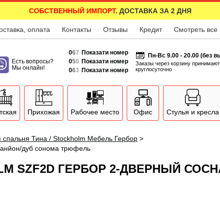
СОБСТВЕННЫЙ ИМПОРТ.
ДОСТАВКА ЗА 2 ДНЯ
оставка, оплата
Контакты
Отзывы
Кредит
Смотреть все
0
6
7
Показати номер
Пн-Вс 9.00 - 20.00 (без 
Есть вопросы?
0
5
0
Показати номер
Заказы через корзину принимают
Мы онлайн!
круглосуточно
0
6
3
Показати номер
тская
Прихожая
Рабочее место
Офис
Стулья и кресла
 спальня Тина / Stockholm Мебель Гербор
>
канйон/дуб сонома трюфель
LM SZF2D ГЕРБОР 2-ДВЕРНЫЙ СОС