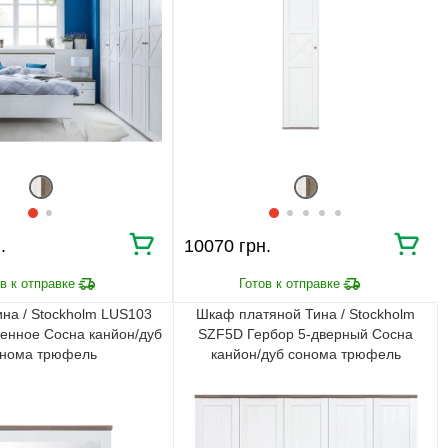
⇒
Согласование заказа
Доставка домой
Мы внимательно следим за выполнением заказа на всех
этапах от предварительного расчета до получения
мебели.
ПОЧЕМУ ПОКУПАЮТ НА
BRWMANIA.COM.UA
МЕБЕЛЬ НА ЛЮБОЙ
ДОСТАВКА ЗА 2 ДНЯ
ВКУС
.
10070 грн.
ПЛАТИ АВАНС, А
ОПЛАТА ЧАСТЯМИ БЕЗ
ОСТАЛЬНОЕ ПРИ
КОМИССИИ
ПОЛУЧЕНИИ
ина / Stockholm LUS103
Шкаф платяной Тина / Stockholm
99,9% ДОВОЛЬНЫХ
СБОРКА МЕБЕЛИ
тенное Сосна канйон/дуб
SZF5D Гербор 5-дверный Сосна
КЛИЕНТОВ
онома трюфель
канйон/дуб сонома трюфель