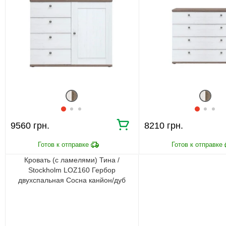
9560 грн.
8210 грн.
Кровать (с ламелями) Тина /
Stockholm LOZ160 Гербор
двухспальная Сосна канйон/дуб
сонома трюфель