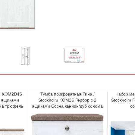
lm KOM2D4S
Тумба прикроватная Тина /
Набор ме
4 ящиками
Stockholm KOM2S Гербор с 2
Stockholm 
ома трюфель
ящиками Сосна канйон/дуб сонома
с
трюфель