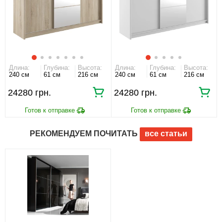
Длина:
Глубина:
Высота:
Длина:
Глубина:
Высота:
240 см
61 см
216 см
240 см
61 см
216 см
24280
24280
РЕКОМЕНДУЕМ ПОЧИТАТЬ
все статьи