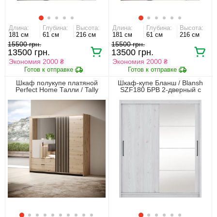
Длина:
Глубина:
Высота:
Длина:
Глубина:
Высота:
181 см
61 см
216 см
181 см
61 см
216 см
15500
15500
13500
13500
Экономия 2000 ₴
Экономия 2000 ₴
Шкаф полукупе платяной
Шкаф-купе Бланш / Blansh
Perfect Home Талли / Tally
SZF180 БРВ 2-дверный с
4D2S/220 4-дверный с
зеркалом Лиственница сибиу
зеркалом Дуб артизан/
антрацит