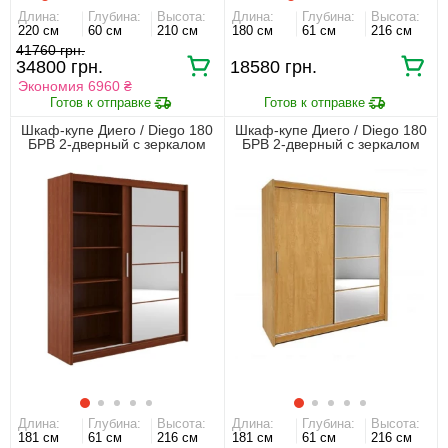
Длина:
Глубина:
Высота:
Длина:
Глубина:
Высота:
220 см
60 см
210 см
180 см
61 см
216 см
41760
34800
18580
Экономия 6960 ₴
Шкаф-купе Диего / Diego 180
Шкаф-купе Диего / Diego 180
БРВ 2-дверный с зеркалом
БРВ 2-дверный с зеркалом
Вишня примавера
Клен онтарио
Длина:
Глубина:
Высота:
Длина:
Глубина:
Высота:
181 см
61 см
216 см
181 см
61 см
216 см