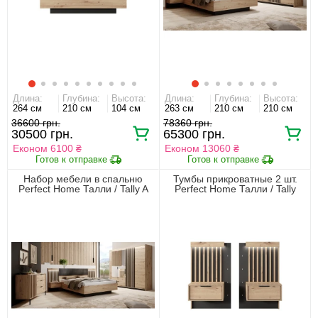
Длина:
Глубина:
Высота:
Длина:
Глубина:
Высота:
264 см
210 см
104 см
263 см
210 см
210 см
36600 грн.
78360 грн.
30500 грн.
65300 грн.
Економ 6100 ₴
Економ 13060 ₴
Набор мебели в спальню
Тумбы прикроватные 2 шт.
Perfect Home Талли / Tally A
Perfect Home Талли / Tally
Дуб артизан/антрацит
1S/51 с 2 ящиками Дуб
артизан/антрацит