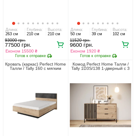
Длина:
Глубина:
Высота:
Длина:
Глубина:
Высота:
263 см
210 см
210 см
50 см
39 см
102 см
93000 грн.
11520 грн.
77500 грн.
9600 грн.
Економ 15500 ₴
Економ 1920 ₴
Кровать (каркас) Perfect Home
Комод Perfect Home Талли /
Талли / Tally 160 с мягким
Tally 1D3S/138 1-дверный с 3
изголовьем двухспальная Дуб
ящиками Дуб артизан/
артизан/антрацит
антрацит