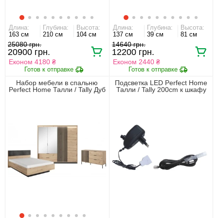
Длина:
Глубина:
Высота:
Длина:
Глубина:
Высота:
163 см
210 см
104 см
137 см
39 см
81 см
25080 грн.
14640 грн.
20900 грн.
12200 грн.
Економ 4180 ₴
Економ 2440 ₴
Набор мебели в спальню
Подсветка LED Perfect Home
Perfect Home Талли / Tally Дуб
Талли / Tally 200cm к шкафу
артизан/антрацит
4D2S/220