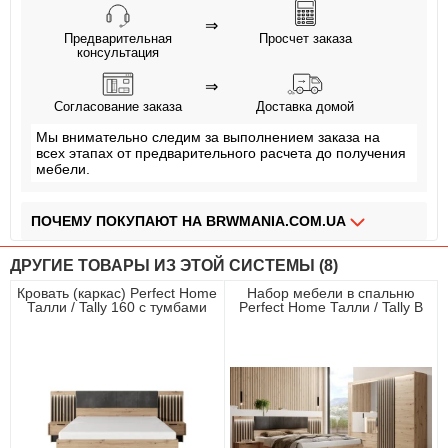
⇒
Предварительная
Просчет заказа
консультация
⇒
Согласование заказа
Доставка домой
Мы внимательно следим за выполнением заказа на
всех этапах от предварительного расчета до получения
мебели.
ПОЧЕМУ ПОКУПАЮТ НА BRWMANIA.COM.UA
МЕБЕЛЬ НА ЛЮБОЙ ВКУС
ДРУГИЕ ТОВАРЫ ИЗ ЭТОЙ СИСТЕМЫ (8)
ДОСТАВКА ЗА 2 ДНЯ
Кровать (каркас) Perfect Home
Набор мебели в спальню
Талли / Tally 160 с тумбами
Perfect Home Талли / Tally B
ПЛАТИ АВАНС, А ОСТАЛЬНОЕ ПРИ ПОЛУЧЕНИИ
прикроватными и мягким
Дуб артизан/антрацит
изголовьем двухспальная Дуб
артизан/антрацит
ОПЛАТА ЧАСТЯМИ БЕЗ КОМИССИИ
СБОРКА МЕБЕЛИ
99,9% ДОВОЛЬНЫХ КЛИЕНТОВ