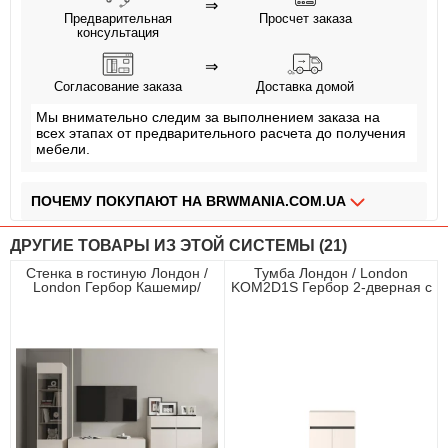
⇒
Предварительная
Просчет заказа
консультация
⇒
Согласование заказа
Доставка домой
Мы внимательно следим за выполнением заказа на
всех этапах от предварительного расчета до получения
мебели.
ПОЧЕМУ ПОКУПАЮТ НА BRWMANIA.COM.UA
МЕБЕЛЬ НА ЛЮБОЙ ВКУС
ДРУГИЕ ТОВАРЫ ИЗ ЭТОЙ СИСТЕМЫ (21)
ДОСТАВКА ЗА 2 ДНЯ
Стенка в гостиную Лондон /
Тумба Лондон / London
London Гербор Кашемир/
KOM2D1S Гербор 2-дверная с
ПЛАТИ АВАНС, А ОСТАЛЬНОЕ ПРИ ПОЛУЧЕНИИ
антрацит
1 ящиком Кашемир/антрацит
ОПЛАТА ЧАСТЯМИ БЕЗ КОМИССИИ
СБОРКА МЕБЕЛИ
99,9% ДОВОЛЬНЫХ КЛИЕНТОВ