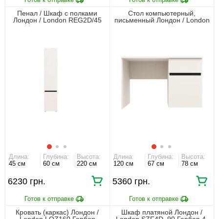
Пенал / Шкаф с полками
Стол компьютерный,
Лондон / London REG2D/45
письменный Лондон / London
Гербор 2-дверный Кашемир/
BIU120 Гербор 1-дверный с 1
антрацит
ящиком Кашемир/антрацит
Длина:
Глубина:
Высота:
Длина:
Глубина:
Высота:
45 см
60 см
220 см
120 см
67 см
78 см
6230 грн.
5360 грн.
Кровать (каркас) Лондон /
Шкаф платяной Лондон /
London LOZ160 Гербор
London SZF4D_90 Гербор 4-