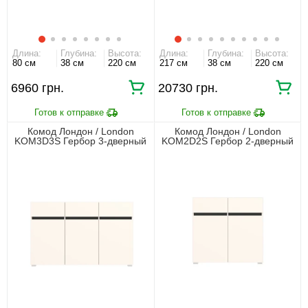
Длина:
Глубина:
Высота:
Длина:
Глубина:
Высота:
80 см
38 см
220 см
217 см
38 см
220 см
6960 грн.
20730 грн.
Комод Лондон / London
Комод Лондон / London
KOM3D3S Гербор 3-дверный
KOM2D2S Гербор 2-дверный
с 3 ящиками Кашемир/
с 2 ящиками Кашемир/
антрацит
антрацит