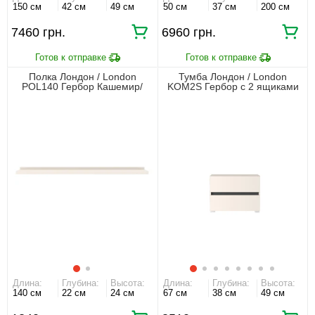
150 см
42 см
49 см
50 см
37 см
200 см
7460 грн.
6960 грн.
Полка Лондон / London
Тумба Лондон / London
POL140 Гербор Кашемир/
KOM2S Гербор с 2 ящиками
антрацит
Кашемир/антрацит
Длина:
Глубина:
Высота:
Длина:
Глубина:
Высота:
140 см
22 см
24 см
67 см
38 см
49 см