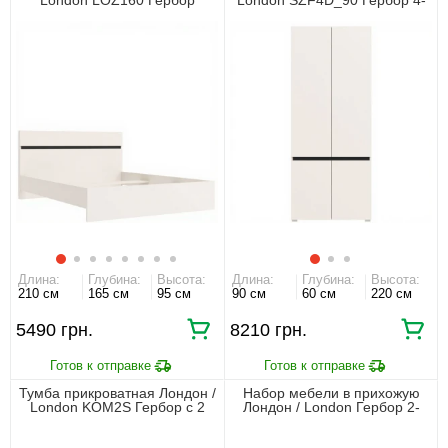
двухспальная Кашемир/
дверный Кашемир/антрацит
антрацит
Длина:
Глубина:
Высота:
Длина:
Глубина:
Высота:
210 см
165 см
95 см
90 см
60 см
220 см
5490 грн.
8210 грн.
Тумба прикроватная Лондон /
Набор мебели в прихожую
London KOM2S Гербор с 2
Лондон / London Гербор 2-
ящиками Кашемир/антрацит
дверный с 3 ящиками
Кашемир/антрацит