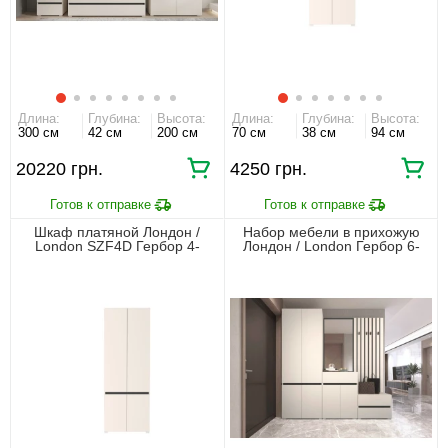
Длина:
Глубина:
Высота:
Длина:
Глубина:
Высота:
300 см
42 см
200 см
70 см
38 см
94 см
20220 грн.
4250 грн.
Шкаф платяной Лондон /
Набор мебели в прихожую
London SZF4D Гербор 4-
Лондон / London Гербор 6-
дверный Кашемир/антрацит
дверный с 3 ящиками
Кашемир/антрацит