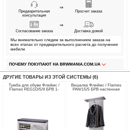
⇒
Предварительная
Просчет заказа
консультация
⇒
Согласование заказа
Доставка домой
Мы внимательно следим за выполнением заказа на
всех этапах от предварительного расчета до получения
мебели.
ПОЧЕМУ ПОКУПАЮТ НА BRWMANIA.COM.UA
МЕБЕЛЬ НА ЛЮБОЙ ВКУС
ДРУГИЕ ТОВАРЫ ИЗ ЭТОЙ СИСТЕМЫ (6)
ДОСТАВКА ЗА 2 ДНЯ
Тумба для обуви Флеймс /
Вешалка Флеймс / Flames
Flames REG1D/5/9 БРВ 1-
PAN/15/5 БРВ настенная
ПЛАТИ АВАНС, А ОСТАЛЬНОЕ ПРИ ПОЛУЧЕНИИ
дверная Белый/белый глянец
Белый/белый глянец
ОПЛАТА ЧАСТЯМИ БЕЗ КОМИССИИ
СБОРКА МЕБЕЛИ
99,9% ДОВОЛЬНЫХ КЛИЕНТОВ