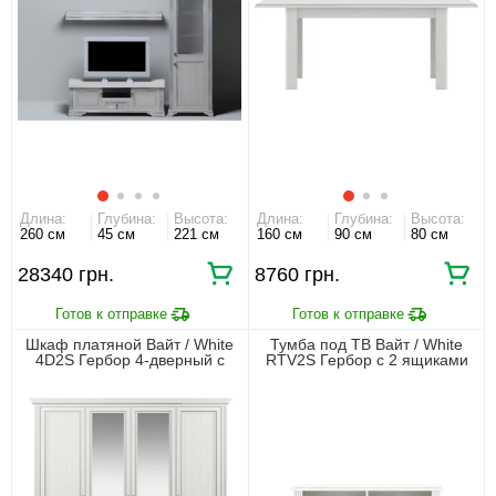
Длина:
Глубина:
Высота:
Длина:
Глубина:
Высота:
260 см
45 см
221 см
160 см
90 см
80 см
28340 грн.
8760 грн.
Шкаф платяной Вайт / White
Тумба под ТВ Вайт / White
4D2S Гербор 4-дверный с
RTV2S Гербор с 2 ящиками
зеркалом Ясень снежный/
Ясень снежный/сосна
сосна серебряная
серебряная