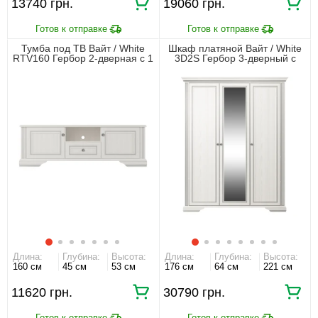
13740 грн.
19060 грн.
Тумба под ТВ Вайт / White
Шкаф платяной Вайт / White
RTV160 Гербор 2-дверная с 1
3D2S Гербор 3-дверный с
ящиком Ясень снежный/сосна
зеркалом Ясень снежный/
серебряная
сосна серебряная
Длина:
Глубина:
Высота:
Длина:
Глубина:
Высота:
160 см
45 см
53 см
176 см
64 см
221 см
11620 грн.
30790 грн.