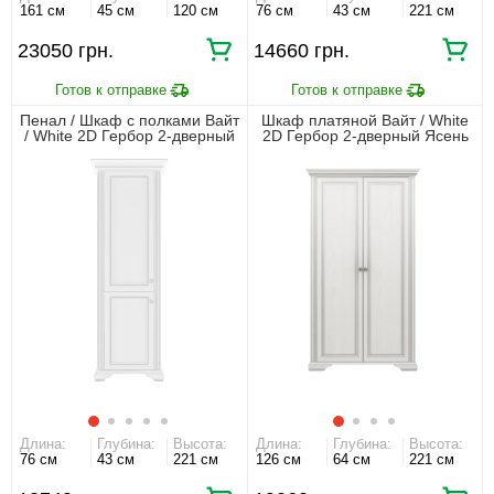
161 см
45 см
120 см
76 см
43 см
221 см
23050 грн.
14660 грн.
Пенал / Шкаф с полками Вайт
Шкаф платяной Вайт / White
/ White 2D Гербор 2-дверный
2D Гербор 2-дверный Ясень
Ясень снежный/сосна
снежный/сосна серебряная
серебряная
Длина:
Глубина:
Высота:
Длина:
Глубина:
Высота:
76 см
43 см
221 см
126 см
64 см
221 см