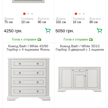
Длина:
Глубина:
Высота:
Длина:
Глубина:
Высота:
75 см
10 см
90 см
102 см
10 см
90 см
4250 грн.
5050 грн.
Комод Вайт / White 4S/90
Комод Вайт / White 3D1S
Гербор с 4 ящиками Ясень
Гербор 3-дверный с 1 ящиком
снежный/сосна серебряная
Ясень снежный/сосна
серебряная