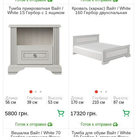
Тумба прикроватная Вайт /
Кровать (каркас) Вайт / White
White 1S Гербор с 1 ящиком
160 Гербор двухспальная
Ясень снежный/сосна
Ясень снежный/сосна
серебряная
серебряная
Длина:
Глубина:
Высота:
Длина:
Глубина:
Высота:
56 см
39 см
53 см
170 см
210 см
87 см
5800 грн.
17320 грн.
Вешалка Вайт / White 70
Тумба для обуви Вайт / White
Гербор настенная Ясень
1D Гербор 1-дверная Ясень