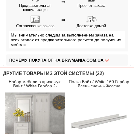
⇒
Предварительная
Просчет заказа
консультация
⇒
Согласование заказа
Доставка домой
Мы внимательно следим за выполнением заказа на
всех этапах от предварительного расчета до получения
мебели.
ПОЧЕМУ ПОКУПАЮТ НА BRWMANIA.COM.UA
МЕБЕЛЬ НА ЛЮБОЙ ВКУС
ДРУГИЕ ТОВАРЫ ИЗ ЭТОЙ СИСТЕМЫ (22)
ДОСТАВКА ЗА 2 ДНЯ
Набор мебели в прихожую
Полка Вайт / White 160 Гербор
Вайт / White Гербор 2-
Ясень снежный/сосна
ПЛАТИ АВАНС, А ОСТАЛЬНОЕ ПРИ ПОЛУЧЕНИИ
дверный с 1 ящиком Ясень
серебряная
снежный/сосна серебряная
ОПЛАТА ЧАСТЯМИ БЕЗ КОМИССИИ
СБОРКА МЕБЕЛИ
99,9% ДОВОЛЬНЫХ КЛИЕНТОВ