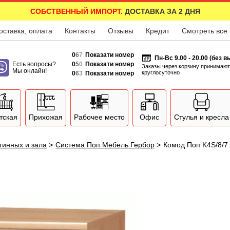
СОБСТВЕННЫЙ ИМПОРТ.
ДОСТАВКА ЗА 2 ДНЯ
оставка, оплата
Контакты
Отзывы
Кредит
Смотреть все
0
6
7
Показати номер
Пн-Вс 9.00 - 20.00 (без 
Есть вопросы?
0
5
0
Показати номер
Заказы через корзину принимают
Мы онлайн!
круглосуточно
0
6
3
Показати номер
тская
Прихожая
Рабочее место
Офис
Стулья и кресла
тинных и зала
>
Система Поп Мебель Гербор
>
Комод Поп K4S/8/7