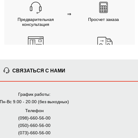
⇒
Предварительная
Просчет заказа
консультация
⇒
Согласование заказа
Доставка домой
Мы внимательно следим за выполнением заказа на всех
этапах от предварительного расчета до получения
СВЯЗАТЬСЯ С НАМИ
мебели.
График работы:
ПОЧЕМУ ПОКУПАЮТ НА
BRWMANIA.COM.UA
Пн-Вс 9.00 - 20.00 (без выходных)
Телефон
МЕБЕЛЬ НА ЛЮБОЙ
ДОСТАВКА ЗА 2 ДНЯ
ВКУС
(098)-660-56-00
(050)-660-56-00
ПЛАТИ АВАНС, А
ОПЛАТА ЧАСТЯМИ БЕЗ
ОСТАЛЬНОЕ ПРИ
(073)-660-56-00
КОМИССИИ
ПОЛУЧЕНИИ