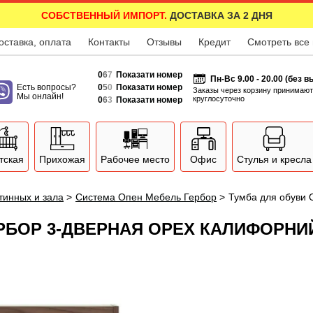
СОБСТВЕННЫЙ ИМПОРТ.
ДОСТАВКА ЗА 2 ДНЯ
оставка, оплата
Контакты
Отзывы
Кредит
Смотреть все
0
6
7
Показати номер
Пн-Вс 9.00 - 20.00 (без 
Есть вопросы?
0
5
0
Показати номер
Заказы через корзину принимают
Мы онлайн!
круглосуточно
0
6
3
Показати номер
тская
Прихожая
Рабочее место
Офис
Стулья и кресла
тинных и зала
>
Система Опен Мебель Гербор
>
Тумба для обуви 
ЕРБОР 3-ДВЕРНАЯ ОРЕХ КАЛИФОРНИ