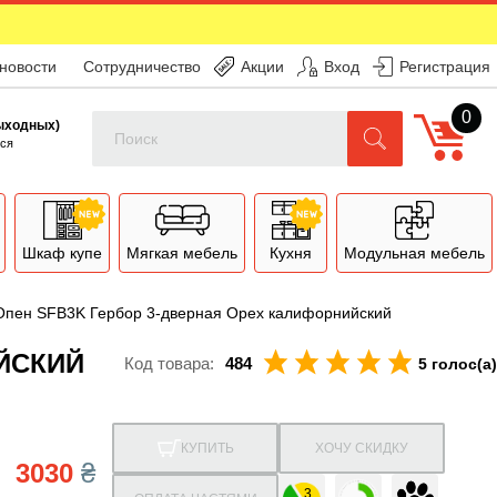
 новости
Сотрудничество
Акции
Вход
Регистрация
0
Поиск
выходных)
ся
Шкаф купе
Мягкая мебель
Кухня
Модульная мебель
Опен SFB3K Гербор 3-дверная Орех калифорнийский
ЙСКИЙ
Код товара:
484
5 голос(а)
КУПИТЬ
ХОЧУ СКИДКУ
3030
₴