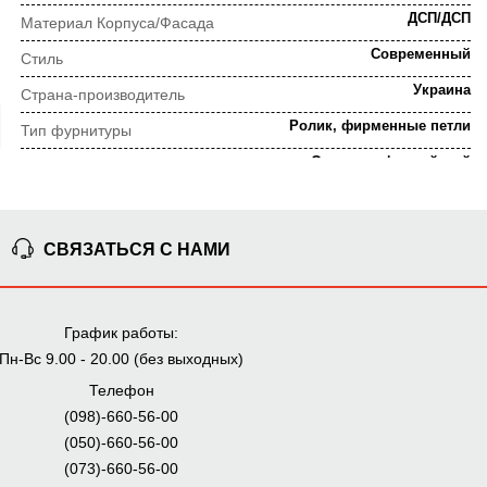
ДСП/ДСП
Материал Корпуса/Фасада
Современный
Стиль
Украина
Страна-производитель
Ролик, фирменные петли
Тип фурнитуры
Орех калифорнийский
Цвет
ПОРЯДОК ВЫПОЛНЕНИЯ ЗАКАЗА
СВЯЗАТЬСЯ С НАМИ
⇒
Предварительная
Просчет заказа
График работы:
консультация
Пн-Вс 9.00 - 20.00 (без выходных)
Телефон
⇒
(098)-660-56-00
Согласование заказа
Доставка домой
(050)-660-56-00
(073)-660-56-00
Мы внимательно следим за выполнением заказа на всех