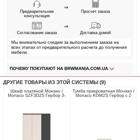
⇒
Предварительная
Просчет заказа
консультация
⇒
Согласование заказа
Доставка домой
Мы внимательно следим за выполнением заказа на
всех этапах от предварительного расчета до получения
мебели.
ПОЧЕМУ ПОКУПАЮТ НА BRWMANIA.COM.UA
МЕБЕЛЬ НА ЛЮБОЙ ВКУС
ДРУГИЕ ТОВАРЫ ИЗ ЭТОЙ СИСТЕМЫ (9)
ДОСТАВКА ЗА 2 ДНЯ
Шкаф платяной Монако /
Тумба прикроватная Монако /
Monaco SZF3D2S Гербор 3-
Monaco KOM2S Гербор с 2
ПЛАТИ АВАНС, А ОСТАЛЬНОЕ ПРИ ПОЛУЧЕНИИ
дверный Кашемир/
ящиками Кашемир/
Элегантный серый софттач
Элегантный серый софттач
ОПЛАТА ЧАСТЯМИ БЕЗ КОМИССИИ
СБОРКА МЕБЕЛИ
99,9% ДОВОЛЬНЫХ КЛИЕНТОВ