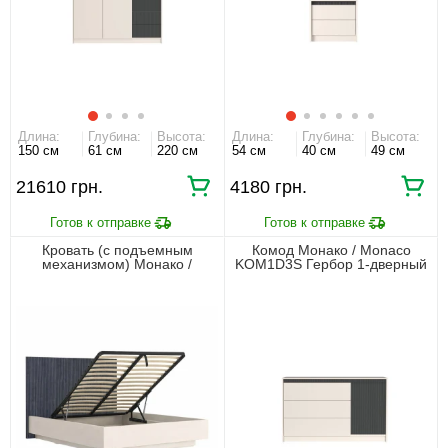
Длина:
Глубина:
Высота:
Длина:
Глубина:
Высота:
150 см
61 см
220 см
54 см
40 см
49 см
21610 грн.
4180 грн.
Кровать (с подъемным
Комод Монако / Monaco
механизмом) Монако /
KOM1D3S Гербор 1-дверный
Monaco LOZ160 Гербор
с 3 ящиками Кашемир/
двухспальная Кашемир/
Элегантный серый софттач
Элегантный серый софттач