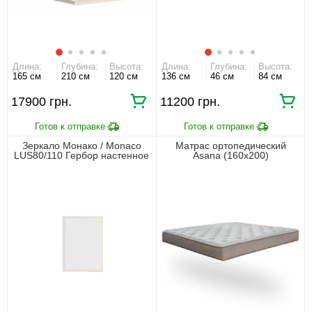
Длина:
Глубина:
Высота:
Длина:
Глубина:
Высота:
165 см
210 см
120 см
136 см
46 см
84 см
17900 грн.
11200 грн.
Зеркало Монако / Monaco
Матрас ортопедический
LUS80/110 Гербор настенное
Asana (160х200)
Кашемир/Элегантный серый
софттач