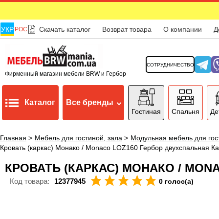
УКР
Скачать каталог
Возврат товара
О компании
Д
РОС
СОТРУДНИЧЕСТВО
Фирменный магазин мебели BRW и Гербор
Каталог
Все бренды
Гостиная
Спальня
Де
Главная
>
Мебель для гостиной, зала
>
Модульная мебель для гос
Кровать (каркас) Монако / Monaco LOZ160 Гербор двухспальная 
КРОВАТЬ (КАРКАС) МОНАКО / MO
Код товара:
12377945
0 голос(а)