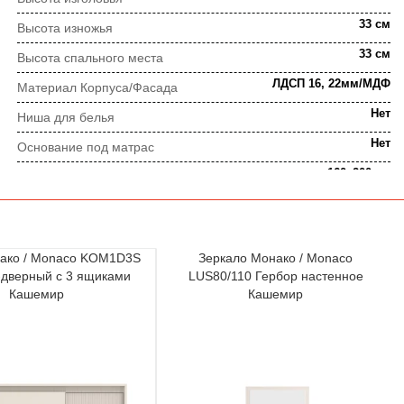
33 см
Высота изножья
33 см
Высота спального места
ЛДСП 16, 22мм/МДФ
Материал Корпуса/Фасада
Нет
Ниша для белья
Нет
Основание под матрас
160х200 см
Размер спального места
Современный, Минимализм
Стиль
Украина
Страна-производитель
ако / Monaco KOM1D3S
Зеркало Монако / Monaco
Двухспальные кровати
Тип
-дверный с 3 ящиками
LUS80/110 Гербор настенное
Кашемир
Кашемир
Кашемир
Цвет
ПОРЯДОК ВЫПОЛНЕНИЯ ЗАКАЗА