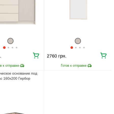
⇒
Предварительная
Просчет заказа
консультация
⇒
Согласование заказа
Доставка домой
Мы внимательно следим за выполнением заказа на всех
этапах от предварительного расчета до получения
мебели.
.
2760 грн.
ПОЧЕМУ ПОКУПАЮТ НА
BRWMANIA.COM.UA
ческое основание под
с 160х200 Гербор
МЕБЕЛЬ НА ЛЮБОЙ
ДОСТАВКА ЗА 2 ДНЯ
ВКУС
ПЛАТИ АВАНС, А
ОПЛАТА ЧАСТЯМИ БЕЗ
ОСТАЛЬНОЕ ПРИ
КОМИССИИ
ПОЛУЧЕНИИ
99,9% ДОВОЛЬНЫХ
СБОРКА МЕБЕЛИ
КЛИЕНТОВ