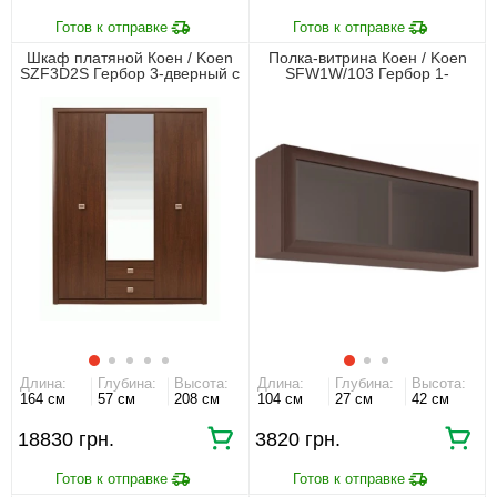
Шкаф платяной Коен / Koen
Полка-витрина Коен / Koen
SZF3D2S Гербор 3-дверный с
SFW1W/103 Гербор 1-
зеркалом Венге магия
дверная Венге магия
Длина:
Глубина:
Высота:
Длина:
Глубина:
Высота:
164 см
57 см
208 см
104 см
27 см
42 см
18830 грн.
3820 грн.