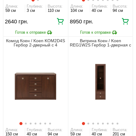
Длина:
Глубина:
Высота:
Длина:
Глубина:
Высота:
59 см
3 см
110 см
104 см
40 см
94 см
2640 грн.
8950 грн.
Комод Коен / Koen KOM2D4S
Витрина Коен / Koen
Гербор 2-дверный с 4
REG1W2S Гербор 1-дверная с
ящиками Венге магия
2 ящиками Венге магия
Длина:
Глубина:
Высота:
Длина:
Глубина:
Высота:
150 см
40 см
94 см
59 см
40 см
201 см