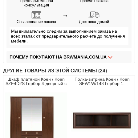
Предварительная
Просчет заказа
консультация
⇒
Согласование заказа
Доставка домой
Мы внимательно следим за выполнением заказа на
всех этапах от предварительного расчета до получения
мебели.
ПОЧЕМУ ПОКУПАЮТ НА BRWMANIA.COM.UA
МЕБЕЛЬ НА ЛЮБОЙ ВКУС
ДРУГИЕ ТОВАРЫ ИЗ ЭТОЙ СИСТЕМЫ (24)
ДОСТАВКА ЗА 2 ДНЯ
Шкаф платяной Коен / Koen
Полка-витрина Коен / Koen
SZF4D2S Гербор 4-дверный с
SFW1W/148 Гербор 1-
ПЛАТИ АВАНС, А ОСТАЛЬНОЕ ПРИ ПОЛУЧЕНИИ
зеркалом Венге магия
дверная Венге магия
ОПЛАТА ЧАСТЯМИ БЕЗ КОМИССИИ
СБОРКА МЕБЕЛИ
99,9% ДОВОЛЬНЫХ КЛИЕНТОВ