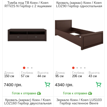
Тумба под ТВ Коен / Koen
Кровать (каркас) Коен / Koen
RTV2S N Гербор с 2 ящиками
LOZ90 Гербор односпальная
Венге магия
Венге магия
Длина:
Глубина:
Высота:
Длина:
Глубина:
Высота:
150 см
57 см
44 см
95 см
206 см
43 см
7400 грн.
4340 грн.
Кровать (каркас) Коен / Koen
Зеркало Коен / Koen LUS103
LOZ160 Гербор двухспальная
Гербор настенное Венге
Венге магия
магия