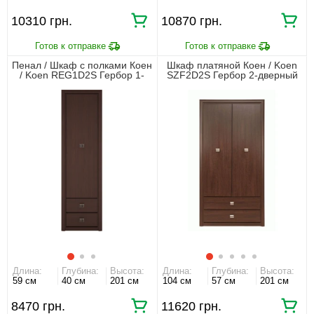
10310 грн.
10870 грн.
Пенал / Шкаф с полками Коен
Шкаф платяной Коен / Koen
/ Koen REG1D2S Гербор 1-
SZF2D2S Гербор 2-дверный
дверный с 2 ящиками Венге
Венге магия
магия
Длина:
Глубина:
Высота:
Длина:
Глубина:
Высота:
59 см
40 см
201 см
104 см
57 см
201 см
8470 грн.
11620 грн.