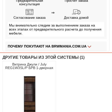
Предварительная
Просчет заказа
консультация
⇒
Согласование заказа
Доставка домой
Мы внимательно следим за выполнением заказа на
всех этапах от предварительного расчета до получения
мебели.
ПОЧЕМУ ПОКУПАЮТ НА BRWMANIA.COM.UA
МЕБЕЛЬ НА ЛЮБОЙ ВКУС
ДРУГИЕ ТОВАРЫ ИЗ ЭТОЙ СИСТЕМЫ (1)
ДОСТАВКА ЗА 2 ДНЯ
Витрина Джули / July
REG1W3SL/P БРВ 1-дверная
ПЛАТИ АВАНС, А ОСТАЛЬНОЕ ПРИ ПОЛУЧЕНИИ
с 3 ящиками Венге магия/дуб
конкордия
ОПЛАТА ЧАСТЯМИ БЕЗ КОМИССИИ
СБОРКА МЕБЕЛИ
99,9% ДОВОЛЬНЫХ КЛИЕНТОВ