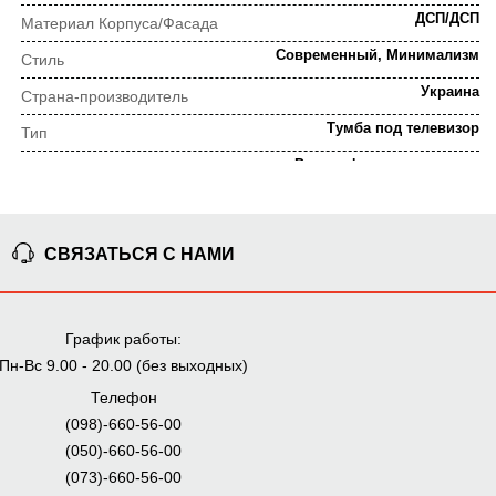
ДСП/ДСП
Материал Корпуса/Фасада
Современный, Минимализм
Стиль
Украина
Страна-производитель
Тумба под телевизор
Тип
Ролик, фирменные петли
Тип фурнитуры
Дуб сонома
Цвет
СВЯЗАТЬСЯ С НАМИ
ПОРЯДОК ВЫПОЛНЕНИЯ ЗАКАЗА
График работы:
⇒
Предварительная
Просчет заказа
Пн-Вс 9.00 - 20.00 (без выходных)
консультация
Телефон
(098)-660-56-00
(050)-660-56-00
⇒
(073)-660-56-00
Согласование заказа
Доставка домой