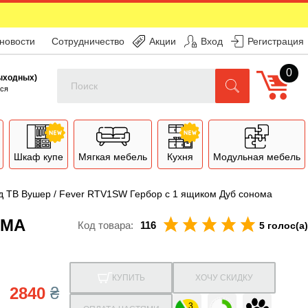
 новости
Сотрудничество
Акции
Вход
Регистрация
0
Поиск
выходных)
ся
Шкаф купе
Мягкая мебель
Кухня
Модульная мебель
д ТВ Вушер / Fever RTV1SW Гербор с 1 ящиком Дуб сонома
ОМА
Код товара:
116
5 голос(а)
КУПИТЬ
ХОЧУ СКИДКУ
2840
₴