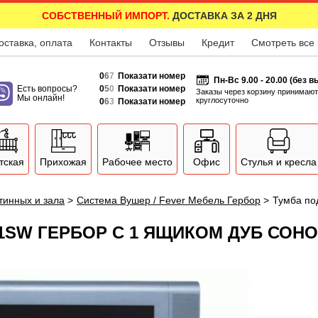
СОБСТВЕННЫЙ ИМПОРТ.
ДОСТАВКА ЗА 2 ДНЯ
оставка, оплата
Контакты
Отзывы
Кредит
Смотреть все
0
6
7
Показати номер
Пн-Вс 9.00 - 20.00 (без 
Есть вопросы?
0
5
0
Показати номер
Заказы через корзину принимают
Мы онлайн!
круглосуточно
0
6
3
Показати номер
тская
Прихожая
Рабочее место
Офис
Стулья и кресла
тинных и зала
>
Система Вушер / Fever Мебель Гербор
>
Тумба по
V1SW ГЕРБОР С 1 ЯЩИКОМ ДУБ СОН