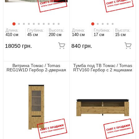
Длина:
Глубина:
Высота:
Длина:
Глубина:
Высота:
410 см
45 см
200 см
140 см
17 см
15 см
18050 грн.
840 грн.
Витрина Томас / Tomas
Тумба под ТВ Томас / Tomas
REG1W1D Гербор 2-дверная
RTV160 Гербор с 2 ящиками
Дуб артизан/черный
Дуб артизан/черный