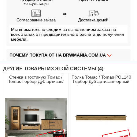
консультация
⇒
Согласование заказа
Доставка домой
Мы внимательно следим за выполнением заказа на
всех этапах от предварительного расчета до получения
мебели.
ПОЧЕМУ ПОКУПАЮТ НА BRWMANIA.COM.UA
МЕБЕЛЬ НА ЛЮБОЙ ВКУС
ДРУГИЕ ТОВАРЫ ИЗ ЭТОЙ СИСТЕМЫ (4)
ДОСТАВКА ЗА 2 ДНЯ
Стенка в гостиную Томас /
Полка Томас / Tomas POL140
Tomas Гербор Дуб артизан/
Гербор Дуб артизан/черный
ПЛАТИ АВАНС, А ОСТАЛЬНОЕ ПРИ ПОЛУЧЕНИИ
черный
ОПЛАТА ЧАСТЯМИ БЕЗ КОМИССИИ
СБОРКА МЕБЕЛИ
99,9% ДОВОЛЬНЫХ КЛИЕНТОВ