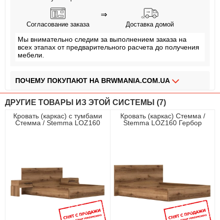
⇒
Согласование заказа
Доставка домой
Мы внимательно следим за выполнением заказа на
всех этапах от предварительного расчета до получения
мебели.
ПОЧЕМУ ПОКУПАЮТ НА BRWMANIA.COM.UA
МЕБЕЛЬ НА ЛЮБОЙ ВКУС
ДРУГИЕ ТОВАРЫ ИЗ ЭТОЙ СИСТЕМЫ (7)
ДОСТАВКА ЗА 2 ДНЯ
Кровать (каркас) с тумбами
Кровать (каркас) Стемма /
Стемма / Stemma LOZ160
Stemma LOZ160 Гербор
ПЛАТИ АВАНС, А ОСТАЛЬНОЕ ПРИ ПОЛУЧЕНИИ
Гербор двухспальная
двухспальная
ОПЛАТА ЧАСТЯМИ БЕЗ КОМИССИИ
СБОРКА МЕБЕЛИ
99,9% ДОВОЛЬНЫХ КЛИЕНТОВ