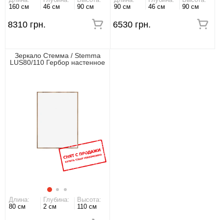
160 см
46 см
90 см
90 см
46 см
90 см
8310 грн.
6530 грн.
Зеркало Стемма / Stemma
LUS80/110 Гербор настенное
Длина:
Глубина:
Высота:
80 см
2 см
110 см