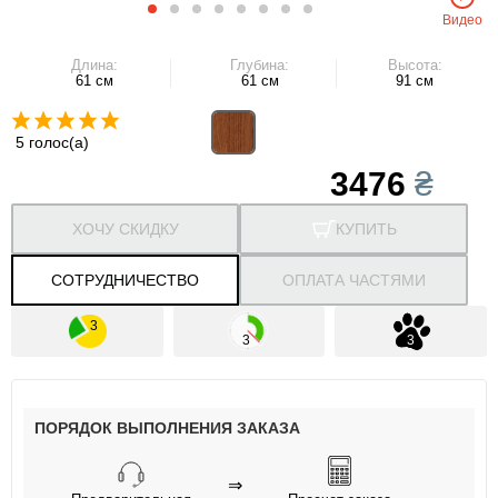
Видео
Длина:
Глубина:
Высота:
61 см
61 см
91 см
5 голос(а)
3476
₴
ХОЧУ СКИДКУ
КУПИТЬ
СОТРУДНИЧЕСТВО
ОПЛАТА ЧАСТЯМИ
ПОРЯДОК ВЫПОЛНЕНИЯ ЗАКАЗА
⇒