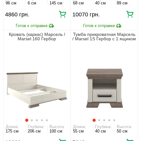
96 см
6 см
145 см
68 см
40 см
89 см
4860 грн.
10070 грн.
Кровать (каркас) Марсель /
Тумба прикроватная Марсель
Marsel 160 Гербор
/ Marsel 1S Гербор с 1 ящиком
двухспальная
Ясень снежный/дуб сонома
трюфель
Длина:
Глубина:
Высота:
Длина:
Глубина:
Высота:
175 см
206 см
100 см
55 см
40 см
50 см