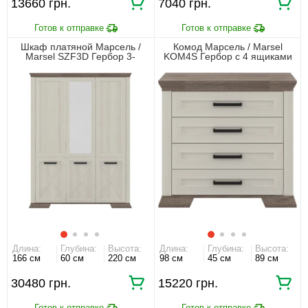
13660 грн.
7040 грн.
Шкаф платяной Марсель /
Комод Марсель / Marsel
Marsel SZF3D Гербор 3-
KOM4S Гербор с 4 ящиками
дверный с зеркалом Ясень
Ясень снежный/дуб сонома
снежный/дуб сонома трюфель
трюфель
Длина:
Глубина:
Высота:
Длина:
Глубина:
Высота:
166 см
60 см
220 см
98 см
45 см
89 см
30480 грн.
15220 грн.