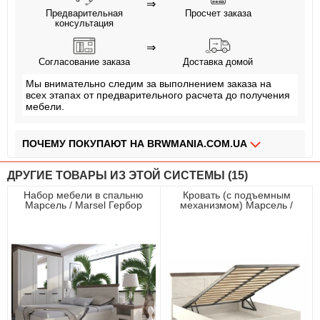
⇒
Предварительная
Просчет заказа
консультация
⇒
Согласование заказа
Доставка домой
Мы внимательно следим за выполнением заказа на
всех этапах от предварительного расчета до получения
мебели.
ПОЧЕМУ ПОКУПАЮТ НА BRWMANIA.COM.UA
МЕБЕЛЬ НА ЛЮБОЙ ВКУС
ДРУГИЕ ТОВАРЫ ИЗ ЭТОЙ СИСТЕМЫ (15)
ДОСТАВКА ЗА 2 ДНЯ
Набор мебели в спальню
Кровать (с подъемным
Марсель / Marsel Гербор
механизмом) Марсель /
ПЛАТИ АВАНС, А ОСТАЛЬНОЕ ПРИ ПОЛУЧЕНИИ
Ясень снежный/дуб сонома
Marsel 160 Гербор
трюфель
двухспальная
ОПЛАТА ЧАСТЯМИ БЕЗ КОМИССИИ
СБОРКА МЕБЕЛИ
99,9% ДОВОЛЬНЫХ КЛИЕНТОВ