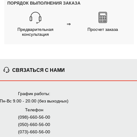
ПОРЯДОК ВЫПОЛНЕНИЯ ЗАКАЗА
⇒
Предварительная
Просчет заказа
консультация
⇒
Согласование заказа
Доставка домой
СВЯЗАТЬСЯ С НАМИ
Мы внимательно следим за выполнением заказа на всех
этапах от предварительного расчета до получения
мебели.
График работы:
Пн-Вс 9.00 - 20.00 (без выходных)
ПОЧЕМУ ПОКУПАЮТ НА
Телефон
BRWMANIA.COM.UA
(098)-660-56-00
МЕБЕЛЬ НА ЛЮБОЙ
ДОСТАВКА ЗА 2 ДНЯ
(050)-660-56-00
ВКУС
(073)-660-56-00
ПЛАТИ АВАНС, А