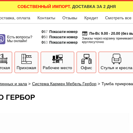
СОБСТВЕННЫЙ ИМПОРТ.
ДОСТАВКА ЗА 2 ДНЯ
оставка, оплата
Контакты
Отзывы
Кредит
Смотреть все
0
6
7
Показати номер
Пн-Вс 9.00 - 20.00 (без 
Есть вопросы?
0
5
0
Показати номер
Заказы через корзину принимают
Мы онлайн!
круглосуточно
0
6
3
Показати номер
тская
Прихожая
Рабочее место
Офис
Стулья и кресла
тинных и зала
>
Система Кармен Мебель Гербор
>
Тумба прикров
O ГЕРБОР