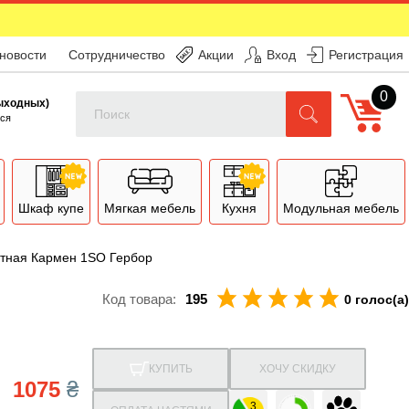
 новости
Сотрудничество
Акции
Вход
Регистрация
0
Поиск
выходных)
ся
Шкаф купе
Мягкая мебель
Кухня
Модульная мебель
атная Кармен 1SO Гербор
Код товара:
195
0 голос(а)
КУПИТЬ
ХОЧУ СКИДКУ
1075
₴