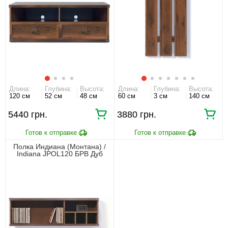
Длина:
Глубина:
Высота:
Длина:
Глубина:
Высота:
120 см
52 см
48 см
60 см
3 см
140 см
5440 грн.
3880 грн.
Полка Индиана (Монтана) /
Indiana JPOL120 БРВ Дуб
шутер