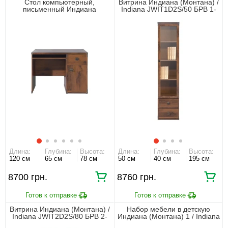
Стол компьютерный,
Витрина Индиана (Монтана) /
письменный Индиана
Indiana JWIT1D2S/50 БРВ 1-
(Монтана) / Indiana
дверная с 2 ящиками Дуб
JBIU1D1S/120 БРВ 1-дверный
шутер
с 1 ящиком Дуб шутер
Длина:
Глубина:
Высота:
Длина:
Глубина:
Высота:
120 см
65 см
78 см
50 см
40 см
195 см
8700 грн.
8760 грн.
Витрина Индиана (Монтана) /
Набор мебели в детскую
Indiana JWIT2D2S/80 БРВ 2-
Индиана (Монтана) 1 / Indiana
дверная с 2 ящиками Дуб
1 БРВ Дуб шуттер