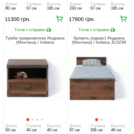
Длина:
Глубина:
Высота:
Длина:
Глубина:
Высота:
80 см
57 см
195 см
150 см
57 см
195 см
11300 грн.
17900 грн.
Тумба прикроватная Индиана
Кровать (каркас) Индиана
(Монтана) / Indiana
(Монтана) / Indiana JLOZ90
JKOM1S/50 N БРВ с 1 ящиком
БРВ односпальная Дуб шутер
Дуб шутер
Длина:
Глубина:
Высота:
Длина:
Глубина:
Высота:
50 см
40 см
40 см
97 см
206 см
49 см