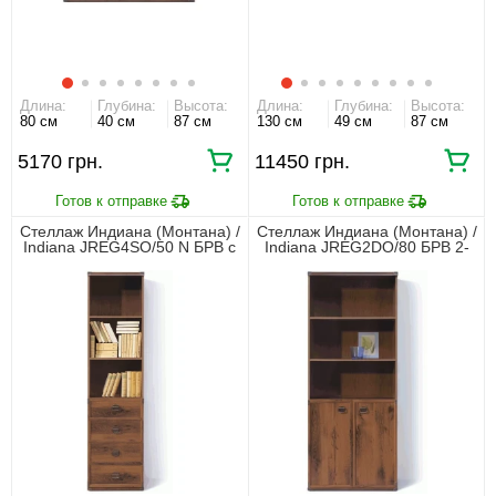
Длина:
Глубина:
Высота:
Длина:
Глубина:
Высота:
80 см
40 см
87 см
130 см
49 см
87 см
5170 грн.
11450 грн.
Стеллаж Индиана (Монтана) /
Стеллаж Индиана (Монтана) /
Indiana JREG4SO/50 N БРВ с
Indiana JREG2DO/80 БРВ 2-
4 ящиками Дуб шутер
дверный Дуб шутер