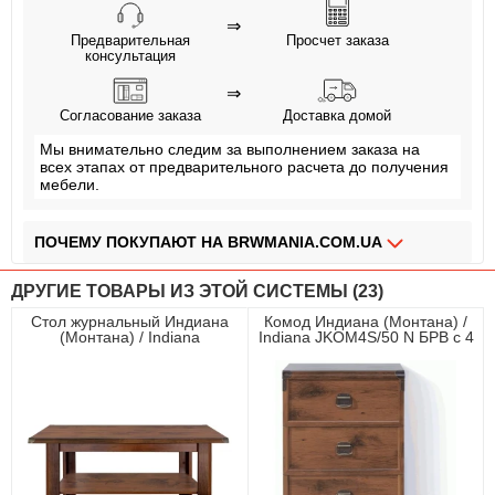
⇒
Предварительная
Просчет заказа
консультация
⇒
Согласование заказа
Доставка домой
Мы внимательно следим за выполнением заказа на
всех этапах от предварительного расчета до получения
мебели.
ПОЧЕМУ ПОКУПАЮТ НА BRWMANIA.COM.UA
МЕБЕЛЬ НА ЛЮБОЙ ВКУС
ДРУГИЕ ТОВАРЫ ИЗ ЭТОЙ СИСТЕМЫ (23)
ДОСТАВКА ЗА 2 ДНЯ
Стол журнальный Индиана
Комод Индиана (Монтана) /
(Монтана) / Indiana
Indiana JKOM4S/50 N БРВ с 4
ПЛАТИ АВАНС, А ОСТАЛЬНОЕ ПРИ ПОЛУЧЕНИИ
JLAW115/55 БРВ Дуб шутер
ящиками Дуб шутер
ОПЛАТА ЧАСТЯМИ БЕЗ КОМИССИИ
СБОРКА МЕБЕЛИ
99,9% ДОВОЛЬНЫХ КЛИЕНТОВ