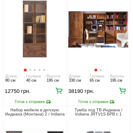
шутер
Длина:
Глубина:
Высота:
Длина:
Глубина:
Высота:
80 см
40 см
195 см
330 см
65 см
195 см
12750 грн.
38190 грн.
Набор мебели в детскую
Тумба под ТВ Индиана /
Индиана (Монтана) 2 / Indiana
Indiana JRTV1S БРВ с 1
2 БРВ Дуб шуттер
ящиком Дуб шутер