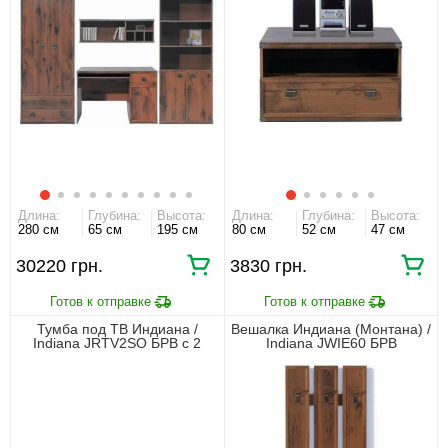
Длина:
Глубина:
Высота:
Длина:
Глубина:
Высота:
280 см
65 см
195 см
80 см
52 см
47 см
30220 грн.
3830 грн.
Тумба под ТВ Индиана /
Вешалка Индиана (Монтана) /
Indiana JRTV2SO БРВ с 2
Indiana JWIE60 БРВ
ящиками Дуб шутер
настенная Дуб шутер