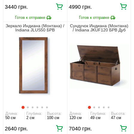
3440 грн.
4990 грн.
Зеркало Индиана (Монтана) /
Сундучок Индиана (Монтана)
Indiana JLUS50 БРВ
/ Indiana JKUF120 БРВ Дуб
настенное Дуб шутер
шутер
Длина:
Глубина:
Высота:
Длина:
Глубина:
Высота:
50 см
2 см
100 см
120 см
49 см
47 см
2640 грн.
7040 грн.