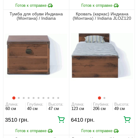
Тумба для обуви Индиана
Кровать (каркас) Индиана
(Монтана) / Indiana
(Монтана) / Indiana JLOZ120
JKOM1K/60 БРВ 1-дверная
БРВ односпальная Дуб шутер
Дуб шутер
Длина:
Глубина:
Высота:
Длина:
Глубина:
Высота:
60 см
40 см
47 см
123 см
206 см
49 см
3510 грн.
6410 грн.