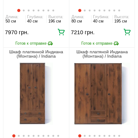
Длина:
Глубина:
Высота:
Длина:
Глубина:
Высота:
50 см
40 см
196 см
80 см
40 см
195 см
7970 грн.
7210 грн.
Шкаф платянной Индиана
Шкаф платяной Индиана
(Монтана) / Indiana
(Монтана) / Indiana
JSZF2D2S/80 N БРВ 2-
JSZF3D2S/150 N БРВ 3-
дверный Дуб шутер
дверный Дуб шутер