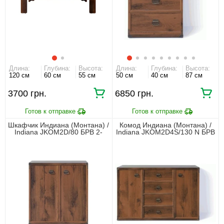
Длина:
Глубина:
Высота:
Длина:
Глубина:
Высота:
120 см
60 см
55 см
50 см
40 см
87 см
3700 грн.
6850 грн.
Шкафчик Индиана (Монтана) /
Комод Индиана (Монтана) /
Indiana JKOM2D/80 БРВ 2-
Indiana JKOM2D4S/130 N БРВ
дверный Дуб шутер
2-дверный с 4 ящиками Дуб
шутер