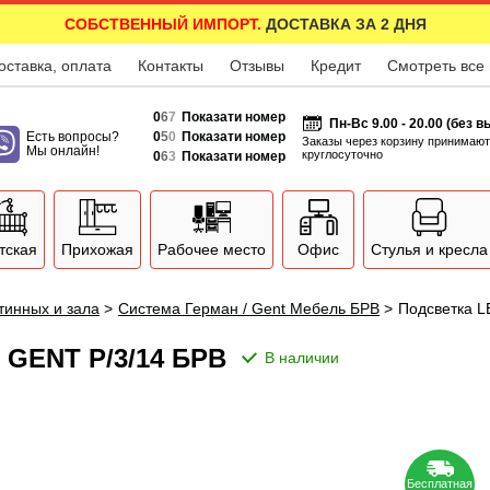
СОБСТВЕННЫЙ ИМПОРТ.
ДОСТАВКА ЗА 2 ДНЯ
оставка, оплата
Контакты
Отзывы
Кредит
Смотреть все
0
6
7
Показати номер
Пн-Вс 9.00 - 20.00 (без 
Есть вопросы?
0
5
0
Показати номер
Заказы через корзину принимают
Мы онлайн!
круглосуточно
0
6
3
Показати номер
тская
Прихожая
Рабочее место
Офис
Стулья и кресла
тинных и зала
>
Система Герман / Gent Мебель БРВ
>
Подсветка L
GENT P/3/14 БРВ