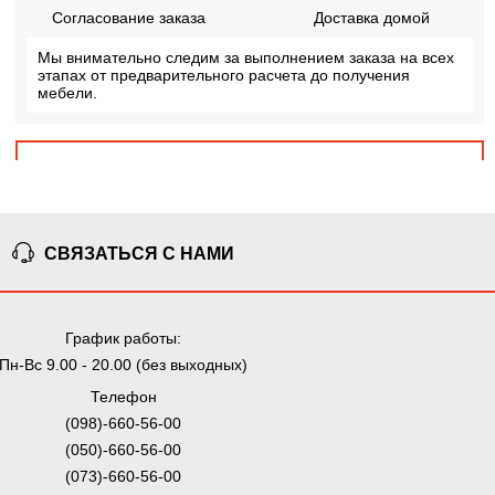
Согласование заказа
Доставка домой
Мы внимательно следим за выполнением заказа на всех
этапах от предварительного расчета до получения
мебели.
ПОЧЕМУ ПОКУПАЮТ НА
BRWMANIA.COM.UA
МЕБЕЛЬ НА ЛЮБОЙ
ДОСТАВКА ЗА 2 ДНЯ
ВКУС
СВЯЗАТЬСЯ С НАМИ
ПЛАТИ АВАНС, А
ОПЛАТА ЧАСТЯМИ БЕЗ
ОСТАЛЬНОЕ ПРИ
КОМИССИИ
ПОЛУЧЕНИИ
График работы:
99,9% ДОВОЛЬНЫХ
СБОРКА МЕБЕЛИ
КЛИЕНТОВ
Пн-Вс 9.00 - 20.00 (без выходных)
Телефон
(098)-660-56-00
(050)-660-56-00
(073)-660-56-00