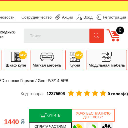
 новости
Сотрудничество
Акции
Вход
Регистрация
0
Поиск
выходных)
ся
Шкаф купе
Мягкая мебель
Кухня
Модульная мебель
ED к полке Герман / Gent P/3/14 БРВ
Код товара:
12375606
0 голос(а)
ХОЧУ БЕСПЛАТНУЮ
КУПИТЬ
ДОСТАВКУ*
1440
₴
ОПЛАТА ЧАСТЯМИ