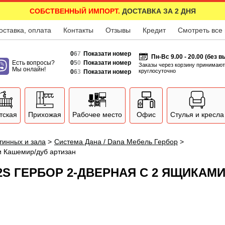
СОБСТВЕННЫЙ ИМПОРТ.
ДОСТАВКА ЗА 2 ДНЯ
оставка, оплата
Контакты
Отзывы
Кредит
Смотреть все
0
6
7
Показати номер
Пн-Вс 9.00 - 20.00 (без 
Есть вопросы?
0
5
0
Показати номер
Заказы через корзину принимают
Мы онлайн!
круглосуточно
0
6
3
Показати номер
тская
Прихожая
Рабочее место
Офис
Стулья и кресла
тинных и зала
>
Система Дана / Dana Мебель Гербор
>
и Кашемир/дуб артизан
D2S ГЕРБОР 2-ДВЕРНАЯ С 2 ЯЩИКАМ