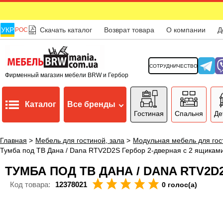
УКР
Скачать каталог
Возврат товара
О компании
Д
РОС
СОТРУДНИЧЕСТВО
Фирменный магазин мебели BRW и Гербор
Каталог
Все бренды
Гостиная
Спальня
Де
Главная
>
Мебель для гостиной, зала
>
Модульная мебель для гос
Тумба под ТВ Дана / Dana RTV2D2S Гербор 2-дверная с 2 ящикам
ТУМБА ПОД ТВ ДАНА / DANA RTV2
Код товара:
12378021
0 голос(а)