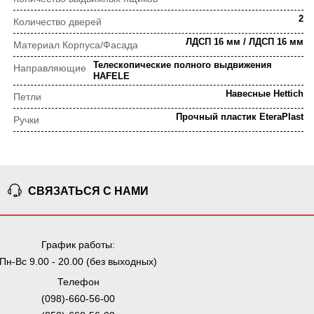
2
Количество дверей
ЛДСП 16 мм / ЛДСП 16 мм
Материал Корпуса/Фасада
Телескопические полного выдвижения
Направляющие
HAFELE
Навесные Hettich
Петли
Прочный пластик EteraPlast
Ручки
Современный, Скандинавский
Стиль
Украина
Страна-производитель
Тумба под телевизор
Тип
СВЯЗАТЬСЯ С НАМИ
Кашемир/дуб артизан
Цвет
График работы:
ПОРЯДОК ВЫПОЛНЕНИЯ ЗАКАЗА
Пн-Вс 9.00 - 20.00 (без выходных)
Телефон
(098)-660-56-00
⇒
Предварительная
Просчет заказа