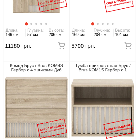
Длина:
Глубина:
Высота:
Длина:
Глубина:
Высота:
146 см
57 см
206 см
169 см
204 см
104 см
11180 грн.
5700 грн.
Комод Брус / Brus KOM4S
Тумба прикроватная Брус /
Гербор с 4 ящиками Дуб
Brus KOM1S Гербор с 1
сонома/нимфеа альба
ящиком Дуб сонома/нимфеа
альба