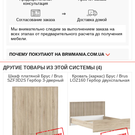
консультация
⇒
Согласование заказа
Доставка домой
Мы внимательно следим за выполнением заказа на
всех этапах от предварительного расчета до получения
мебели.
ПОЧЕМУ ПОКУПАЮТ НА BRWMANIA.COM.UA
МЕБЕЛЬ НА ЛЮБОЙ ВКУС
ДРУГИЕ ТОВАРЫ ИЗ ЭТОЙ СИСТЕМЫ (4)
ДОСТАВКА ЗА 2 ДНЯ
Шкаф платяной Брус / Brus
Кровать (каркас) Брус / Brus
SZF3D2S Гербор 3-дверный
LOZ160 Гербор двухспальная
ПЛАТИ АВАНС, А ОСТАЛЬНОЕ ПРИ ПОЛУЧЕНИИ
Дуб сонома/нимфеа альба
Дуб сонома/нимфеа альба
ОПЛАТА ЧАСТЯМИ БЕЗ КОМИССИИ
СБОРКА МЕБЕЛИ
99,9% ДОВОЛЬНЫХ КЛИЕНТОВ