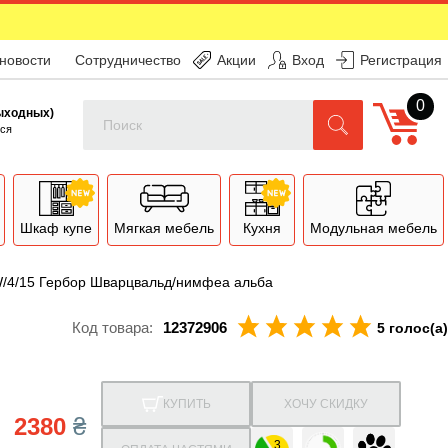
 новости
Сотрудничество
Акции
Вход
Регистрация
0
Поиск
выходных)
ся
Шкаф купе
Мягкая мебель
Кухня
Модульная мебель
/4/15 Гербор Шварцвальд/нимфеа альба
Код товара:
12372906
5 голос(а)
КУПИТЬ
ХОЧУ СКИДКУ
2380
₴