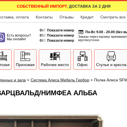
СОБСТВЕННЫЙ ИМПОРТ.
ДОСТАВКА ЗА 2 ДНЯ
оставка, оплата
Контакты
Отзывы
Кредит
Смотреть все
0
6
7
Показати номер
Пн-Вс 9.00 - 20.00 (без 
Есть вопросы?
0
5
0
Показати номер
Заказы через корзину принимают
Мы онлайн!
круглосуточно
0
6
3
Показати номер
тская
Прихожая
Рабочее место
Офис
Стулья и кресла
тинных и зала
>
Система Алиса Мебель Гербор
>
Полка Алиса SFW
ШВАРЦВАЛЬД/НИМФЕА АЛЬБА