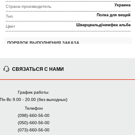
Украина
Страна-производитель
Полка для вещей
Тип
Шварцвальд/нимфеа альба
Цвет
ПОРЯДОК ВЫПОЛНЕНИЯ ЗАКАЗА
⇒
Предварительная
Просчет заказа
СВЯЗАТЬСЯ С НАМИ
консультация
График работы:
⇒
Пн-Вс 9.00 - 20.00 (без выходных)
Согласование заказа
Доставка домой
Телефон
Мы внимательно следим за выполнением заказа на всех
(098)-660-56-00
этапах от предварительного расчета до получения
(050)-660-56-00
мебели.
(073)-660-56-00