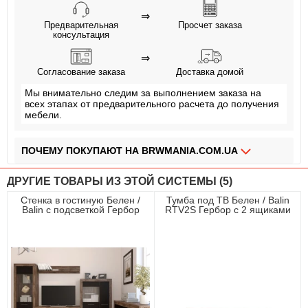
⇒
Предварительная
Просчет заказа
консультация
⇒
Согласование заказа
Доставка домой
Мы внимательно следим за выполнением заказа на
всех этапах от предварительного расчета до получения
мебели.
ПОЧЕМУ ПОКУПАЮТ НА BRWMANIA.COM.UA
МЕБЕЛЬ НА ЛЮБОЙ ВКУС
ДРУГИЕ ТОВАРЫ ИЗ ЭТОЙ СИСТЕМЫ (5)
ДОСТАВКА ЗА 2 ДНЯ
Стенка в гостиную Белен /
Тумба под ТВ Белен / Balin
Balin с подсветкой Гербор
RTV2S Гербор с 2 ящиками
ПЛАТИ АВАНС, А ОСТАЛЬНОЕ ПРИ ПОЛУЧЕНИИ
Дуб травиата/дуб болотный
коричневый
ОПЛАТА ЧАСТЯМИ БЕЗ КОМИССИИ
СБОРКА МЕБЕЛИ
99,9% ДОВОЛЬНЫХ КЛИЕНТОВ