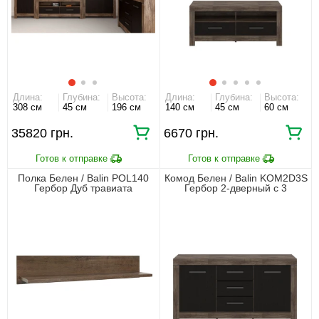
Длина:
Глубина:
Высота:
Длина:
Глубина:
Высота:
308 см
45 см
196 см
140 см
45 см
60 см
35820 грн.
6670 грн.
Полка Белен / Balin POL140
Комод Белен / Balin KOM2D3S
Гербор Дуб травиата
Гербор 2-дверный с 3
ящиками Дуб травиата/дуб
болотный коричневый