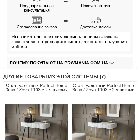
⇒
Предварительная
Просчет заказа
консультация
⇒
Согласование заказа
Доставка домой
Мы внимательно следим за выполнением заказа на
всех этапах от предварительного расчета до получения
мебели.
ПОЧЕМУ ПОКУПАЮТ НА BRWMANIA.COM.UA
МЕБЕЛЬ НА ЛЮБОЙ ВКУС
ДРУГИЕ ТОВАРЫ ИЗ ЭТОЙ СИСТЕМЫ (7)
ДОСТАВКА ЗА 2 ДНЯ
Стол туалетный Perfect Home
Стол туалетный Perfect Home
Зова / Zova T103 с 2 ящиками
Зова / Zova T103 с 2 ящиками
ПЛАТИ АВАНС, А ОСТАЛЬНОЕ ПРИ ПОЛУЧЕНИИ
и черными ножками Белый
и золотыми ножками Белый
ОПЛАТА ЧАСТЯМИ БЕЗ КОМИССИИ
СБОРКА МЕБЕЛИ
99,9% ДОВОЛЬНЫХ КЛИЕНТОВ