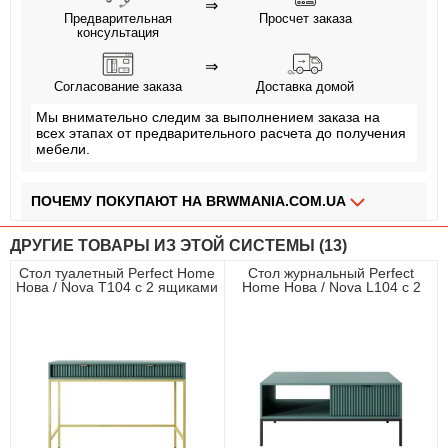
⇒
Предварительная
Просчет заказа
консультация
⇒
Согласование заказа
Доставка домой
Мы внимательно следим за выполнением заказа на
всех этапах от предварительного расчета до получения
мебели.
ПОЧЕМУ ПОКУПАЮТ НА BRWMANIA.COM.UA
МЕБЕЛЬ НА ЛЮБОЙ ВКУС
ДРУГИЕ ТОВАРЫ ИЗ ЭТОЙ СИСТЕМЫ (13)
ДОСТАВКА ЗА 2 ДНЯ
Стол туалетный Perfect Home
Стол журнальный Perfect
Нова / Nova T104 с 2 ящиками
Home Нова / Nova L104 с 2
ПЛАТИ АВАНС, А ОСТАЛЬНОЕ ПРИ ПОЛУЧЕНИИ
и золотыми ножками
ящиками и черными ножками
Лабрадор
Лабрадор
ОПЛАТА ЧАСТЯМИ БЕЗ КОМИССИИ
СБОРКА МЕБЕЛИ
99,9% ДОВОЛЬНЫХ КЛИЕНТОВ