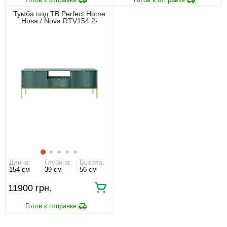
Тумба под ТВ Perfect Home
Нова / Nova RTV154 2-
дверная с 1 ящиком и
золотыми ножками Лабрадор
Длина:
Глубина:
Высота:
154 см
39 см
56 см
11900 грн.