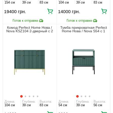
154 см
39 см
83 см
104 см
39 см
83 см
19400 грн.
14000 грн.
Комод Perfect Home Нова /
Тумба прикроватная Perfect
Nova KSZ104 2-дверный с 2
Home Нова / Nova S54 с 1
ящиками и золотыми ножками
ящиком и черными ножками
Лабрадор
Лабрадор
Длина:
Глубина:
Высота:
Длина:
Глубина:
Высота:
104 см
39 см
83 см
54 см
39 см
56 см