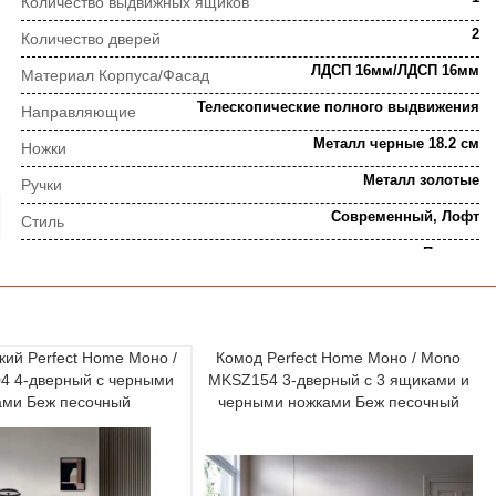
Количество выдвижных ящиков
2
Количество дверей
ЛДСП 16мм/ЛДСП 16мм
Материал Корпуса/Фасад
Телескопические полного выдвижения
Направляющие
Металл черные 18.2 см
Ножки
Металл золотые
Ручки
Современный, Лофт
Стиль
Польша
Страна-производитель
Для приставок, ТВ, колонок
Тип
Фирменные
Фурнитура петли
кий Perfect Home Моно /
Комод Perfect Home Моно / Mono
Беж песочный
Цвет
4 4-дверный с черными
MKSZ154 3-дверный с 3 ящиками и
ами Беж песочный
черными ножками Беж песочный
ПОРЯДОК ВЫПОЛНЕНИЯ ЗАКАЗА