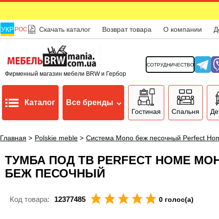
УКР
Скачать каталог
Возврат товара
О компании
Д
РОС
СОТРУДНИЧЕСТВО
Фирменный магазин мебели BRW и Гербор
Каталог
Все бренды
Гостиная
Спальня
Де
Главная
>
Polskie meble
>
Система Mono беж песочный Perfect Ho
ТУМБА ПОД ТВ PERFECT HOME МО
БЕЖ ПЕСОЧНЫЙ
Код товара:
12377485
0 голос(а)