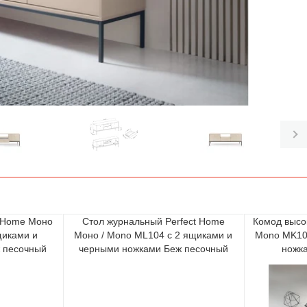
t Home Моно
Стол журнальный Perfect Home
Комод высо
щиками и
Моно / Mono ML104 с 2 ящиками и
Mono MK10
 песочный
черными ножками Беж песочный
ножк