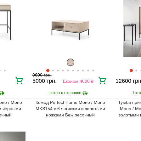
9600 грн.
5000 грн.
12600 грн
Економ 4600 ₴
оно / Mono
Комод Perfect Home Моно / Mono
Тумба при
и черными
MKS154 с 6 ящиками и золотыми
Моно / Mo
очный
ножками Беж песочный
золотыми 