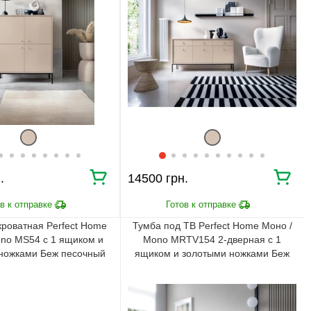
⇒
Предварительная
Просчет заказа
консультация
⇒
Согласование заказа
Доставка домой
Мы внимательно следим за выполнением заказа на всех
этапах от предварительного расчета до получения
мебели.
.
14500 грн.
ПОЧЕМУ ПОКУПАЮТ НА
BRWMANIA.COM.UA
кроватная Perfect Home
Тумба под ТВ Perfect Home Моно /
МЕБЕЛЬ НА ЛЮБОЙ
ДОСТАВКА ЗА 2 ДНЯ
ВКУС
no MS54 с 1 ящиком и
Mono MRTV154 2-дверная с 1
ножками Беж песочный
ящиком и золотыми ножками Беж
ПЛАТИ АВАНС, А
ОПЛАТА ЧАСТЯМИ БЕЗ
песочный
ОСТАЛЬНОЕ ПРИ
КОМИССИИ
ПОЛУЧЕНИИ
99,9% ДОВОЛЬНЫХ
СБОРКА МЕБЕЛИ
КЛИЕНТОВ