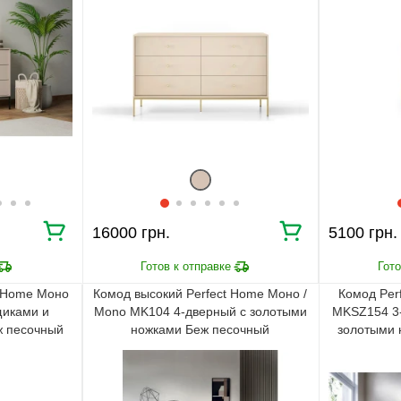
16000 грн.
5100 грн.
t Home Моно
Комод высокий Perfect Home Моно /
Комод Per
щиками и
Mono MK104 4-дверный с золотыми
MKSZ154 3-
ж песочный
ножками Беж песочный
золотыми 