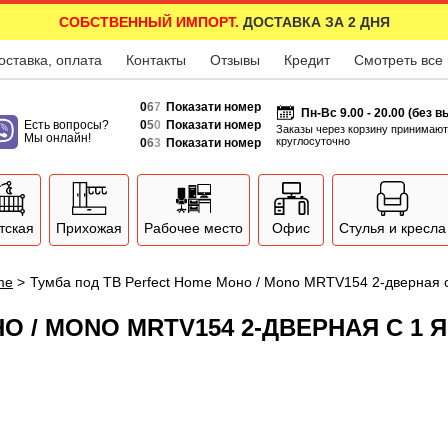
СОБСТВЕННЫЙ ИМПОРТ.
ДОСТАВКА ЗА 2 ДНЯ
оставка, оплата
Контакты
Отзывы
Кредит
Смотреть все
0
6
7
Показати номер
Пн-Вс 9.00 - 20.00 (без 
Есть вопросы?
0
5
0
Показати номер
Заказы через корзину принимают
Мы онлайн!
круглосуточно
0
6
3
Показати номер
тская
Прихожая
Рабочее место
Офис
Стулья и кресла
me
>
Тумба под ТВ Perfect Home Моно / Mono MRTV154 2-дверная 
НО / MONO MRTV154 2-ДВЕРНАЯ С 