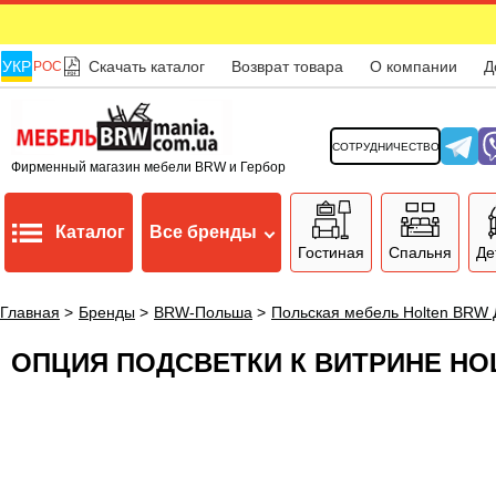
УКР
Скачать каталог
Возврат товара
О компании
Д
РОС
СОТРУДНИЧЕСТВО
Фирменный магазин мебели BRW и Гербор
Каталог
Все бренды
Гостиная
Спальня
Де
Главная
>
Бренды
>
BRW-Польша
>
Польская мебель Holten BRW
ОПЦИЯ ПОДСВЕТКИ К ВИТРИНЕ HO