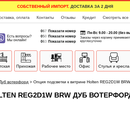
СОБСТВЕННЫЙ ИМПОРТ.
ДОСТАВКА ЗА 2 ДНЯ
оставка, оплата
Контакты
Отзывы
Кредит
Смотреть все
0
6
7
Показати номер
Пн-Вс 9.00 - 20.00 (без 
Есть вопросы?
0
5
0
Показати номер
Заказы через корзину принимают
Мы онлайн!
круглосуточно
0
6
3
Показати номер
тская
Прихожая
Рабочее место
Офис
Стулья и кресла
 Дуб вотерфорд
>
Опция подсветки к витрине Holten REG2D1W BR
LTEN REG2D1W BRW ДУБ ВОТЕРФОР