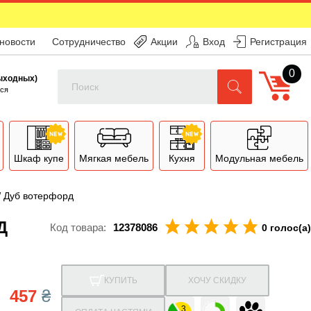
 новости
Сотрудничество
Акции
Вход
Регистрация
0
Поиск
выходных)
ся
Шкаф купе
Мягкая мебель
Кухня
Модульная мебель
W Дуб вотерфорд
Д
Код товара:
12378086
0 голос(а)
КУПИТЬ
ХОЧУ СКИДКУ
457
₴