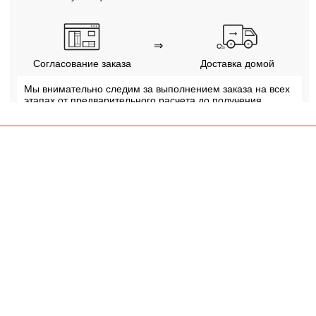
⇒
Согласование заказа
Доставка домой
Мы внимательно следим за выполнением заказа на всех
этапах от предварительного расчета до получения
мебели.
ПОЧЕМУ ПОКУПАЮТ НА
BRWMANIA.COM.UA
МЕБЕЛЬ НА ЛЮБОЙ
ДОСТАВКА ЗА 2 ДНЯ
ВКУС
ПЛАТИ АВАНС, А
ОПЛАТА ЧАСТЯМИ БЕЗ
ОСТАЛЬНОЕ ПРИ
КОМИССИИ
ПОЛУЧЕНИИ
99,9% ДОВОЛЬНЫХ
СБОРКА МЕБЕЛИ
КЛИЕНТОВ