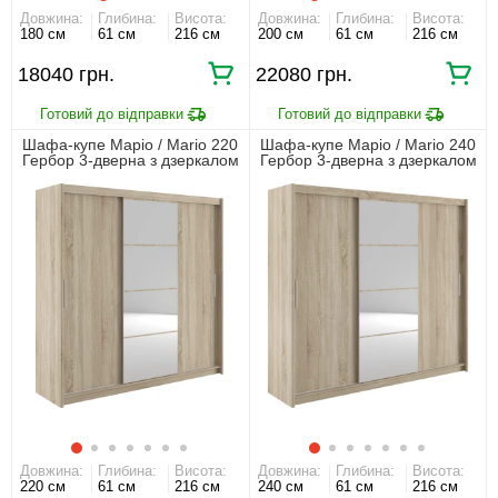
Довжина:
Глибина:
Висота:
Довжина:
Глибина:
Висота:
180 см
61 см
216 см
200 см
61 см
216 см
18040
22080
Шафа-купе Маріо / Mario 220
Шафа-купе Маріо / Mario 240
Гербор 3-дверна з дзеркалом
Гербор 3-дверна з дзеркалом
Дуб сонома
Дуб сонома
Довжина:
Глибина:
Висота:
Довжина:
Глибина:
Висота:
220 см
61 см
216 см
240 см
61 см
216 см